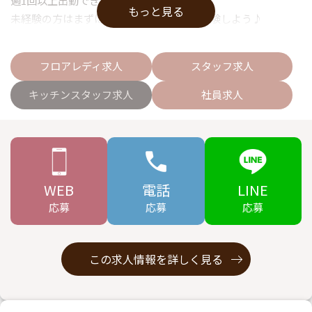
週1回以上出勤できればオッケーです◎
もっと見る
未経験の方はまずはZOOでキャバクラを体験しよう♪
フロアレディ求人
スタッフ求人
キッチンスタッフ求人
社員求人
WEB
電話
LINE
応募
応募
応募
この求人情報を詳しく見る