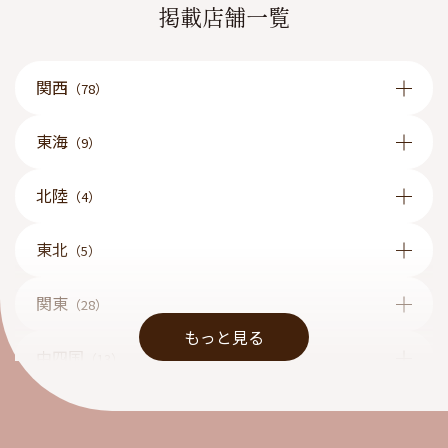
掲載店舗一覧
関西
（78）
東海
（9）
北陸
（4）
東北
（5）
関東
（28）
もっと見る
中四国
（13）
九州
（1）