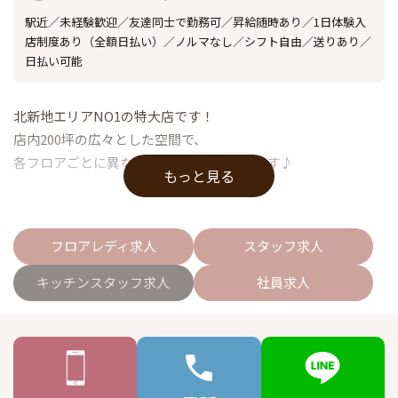
駅近／未経験歓迎／友達同士で勤務可／昇給随時あり／1日体験入
店制度あり（全額日払い）／ノルマなし／シフト自由／送りあり／
日払い可能
北新地エリアNO1の特大店です！
店内200坪の広々とした空間で、
各フロアごとに異なる雰囲気の漂うお店です♪
もっと見る
フロアレディ求人
スタッフ求人
キッチンスタッフ求人
社員求人