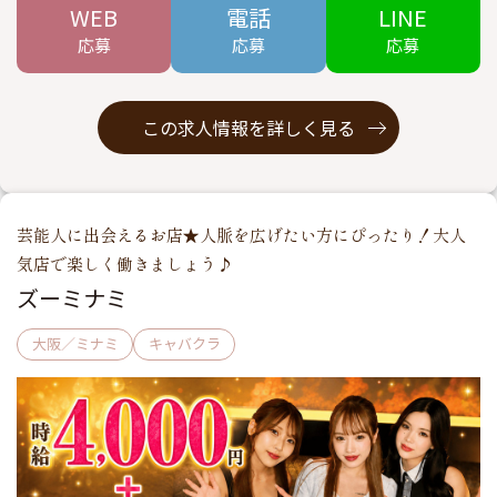
また、当店は24時閉店です！
WEB
電話
LINE
翌日に響かないから安心して働けます★
応募
応募
応募
この求人情報を詳しく見る
芸能人に出会えるお店★人脈を広げたい方にぴったり！大人
気店で楽しく働きましょう♪
ズーミナミ
大阪／ミナミ
キャバクラ