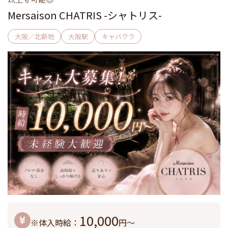
Mersaison CHATRIS -シャトリス-
大阪／北新地
大阪駅
キャバクラ
10,000
※体入時給：
円〜