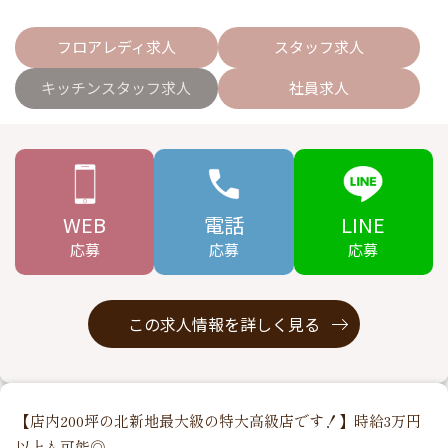
フロアレディ求人
スタッフ求人
キッチンスタッフ求人
社員求人
WEB
電話
LINE
応募
応募
応募
この求人情報を詳しく見る
【店内200坪の北新地最大級の特大高級店です！】時給3万円
以上も可能◎