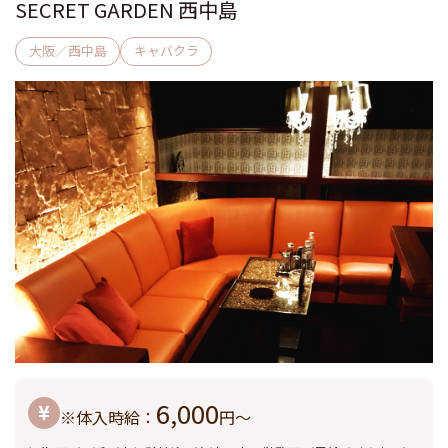
SECRET GARDEN 西中島
大阪／西中島
キャバクラ
6,000
※体入時給：
円〜