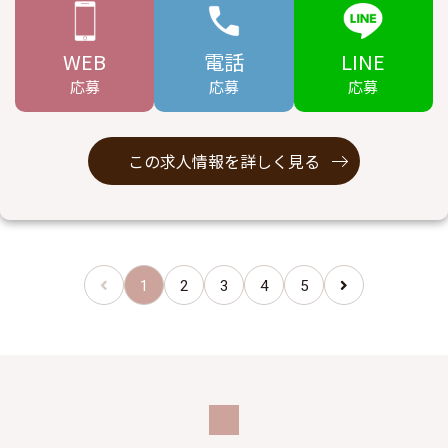
WEB
電話
LINE
応募
応募
応募
この求人情報を詳しく見る
1
2
3
4
5