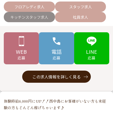
今までのご経験をもとに
フロアレディ求人
スタッフ求人
今より稼げる環境をお約束♪
キッチンスタッフ求人
社員求人
WEB
電話
LINE
応募
応募
応募
この求人情報を詳しく見る
体験時給6,000円にUP！！西中島にお客様がいない方も未経
験の方もどんどん稼げちゃいます♪