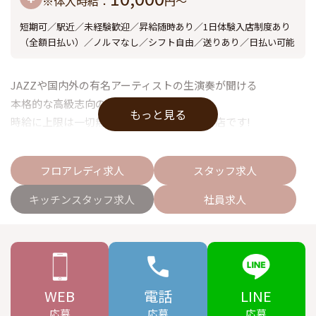
※体入時給：
円〜
短期可／駅近／未経験歓迎／昇給随時あり／1日体験入店制度あり
（全額日払い）／ノルマなし／シフト自由／送りあり／日払い可能
JAZZや国内外の有名アーティストの生演奏が聞ける
本格的な高級志向のクラブです。
もっと見る
時給に上限は一切無し!稼ぎたい人向けのお店です!
フロアレディ求人
スタッフ求人
キッチンスタッフ求人
社員求人
WEB
電話
LINE
応募
応募
応募