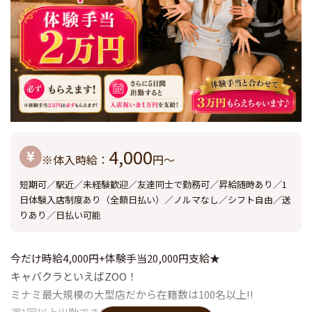
4,000
※体入時給：
円〜
短期可／駅近／未経験歓迎／友達同士で勤務可／昇給随時あり／1
日体験入店制度あり（全額日払い）／ノルマなし／シフト自由／送
りあり／日払い可能
今だけ時給4,000円+体験手当20,000円支給★
キャバクラといえばZOO！
ミナミ最大規模の大型店だから在籍数は100名以上!!