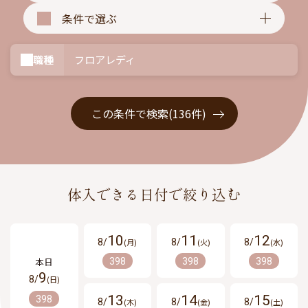
条件で選ぶ
職種
フロアレディ
この条件で検索(136件)
体入できる日付で絞り込む
10
11
12
8/
(月)
8/
(火)
8/
(水)
398
398
398
9
8/
(日)
13
14
15
398
8/
(木)
8/
(金)
8/
(土)