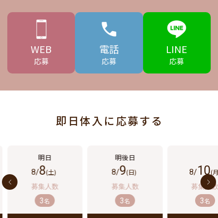
WEB
電話
LINE
応募
応募
応募
即日体入に応募する
8
9
10
8/
(土)
8/
(日)
8/
(月
3
3
3
名
名
名