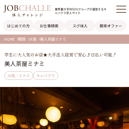
業界最大手INSOUグループが
運営するキ
ャバクラ求人サイト
はじめての方
お仕事検索
スグ体入
簡単オファー
HOME
関西
大阪
美人茶屋ミナミ
学生に大人気のお店★大手法人経営で安心♪日払い可能！
美人茶屋ミナミ
大阪／ミナミ
キャバクラ