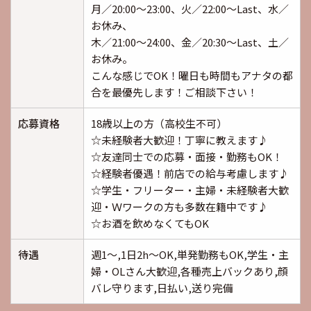
月／20:00～23:00、火／22:00～Last、水／
お休み、
木／21:00～24:00、金／20:30～Last、土／
お休み。
こんな感じでOK！曜日も時間もアナタの都
合を最優先します！ご相談下さい！
応募資格
18歳以上の方（高校生不可）
☆未経験者大歓迎！丁寧に教えます♪
☆友達同士での応募・面接・勤務もOK！
☆経験者優遇！前店での給与考慮します♪
☆学生・フリーター・主婦・未経験者大歓
迎・Ｗワークの方も多数在籍中です♪
☆お酒を飲めなくてもOK
待遇
週1～,1日2h～OK,単発勤務もOK,学生・主
婦・OLさん大歓迎,各種売上バックあり,顔
バレ守ります,日払い,送り完備