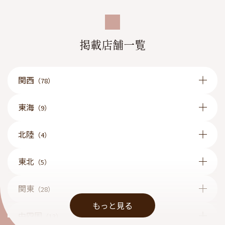
掲載店舗一覧
関西
（78）
東海
（9）
北陸
（4）
東北
（5）
関東
（28）
もっと見る
中四国
（13）