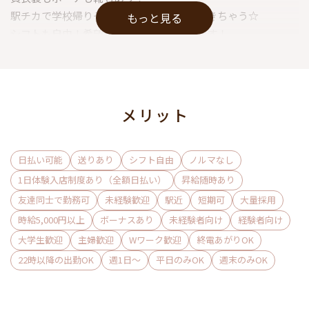
駅チカで学校帰りそのまま手ぶらで出勤できちゃう☆
もっと見る
シフトも自由！希望時間数通りはたらけます！
アットホームな環境で楽しく働けること間違いなしです！
+ﾟ ﾟ*｡＊⌒＊｡*ﾟ＊⌒＊ﾟ*｡＊⌒＊｡*ﾟ＊⌒
メリット
日払い可能
送りあり
シフト自由
ノルマなし
1日体験入店制度あり（全額日払い）
昇給随時あり
友達同士で勤務可
未経験歓迎
駅近
短期可
大量採用
時給5,000円以上
ボーナスあり
未経験者向け
経験者向け
大学生歓迎
主婦歓迎
Wワーク歓迎
終電あがりOK
22時以降の出勤OK
週1日〜
平日のみOK
週末のみOK