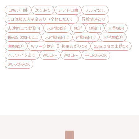
日払い可能
送りあり
シフト自由
ノルマなし
1日体験入店制度あり（全額日払い）
昇給随時あり
友達同士で勤務可
未経験歓迎
駅近
短期可
大量採用
時給5,000円以上
未経験者向け
経験者向け
大学生歓迎
主婦歓迎
Wワーク歓迎
終電あがりOK
22時以降の出勤OK
ヘアメイクあり
週1日〜
週3日〜
平日のみOK
週末のみOK