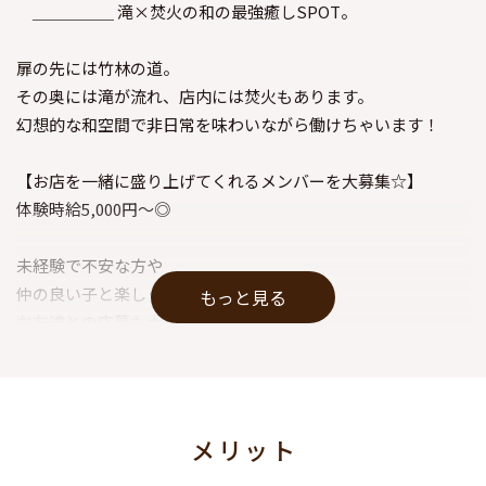
＿＿＿＿＿ 滝×焚火の和の最強癒しSPOT。
扉の先には竹林の道。
その奥には滝が流れ、店内には焚火もあります。
幻想的な和空間で非日常を味わいながら働けちゃいます！
【お店を一緒に盛り上げてくれるメンバーを大募集☆】
体験時給5,000円～◎
未経験で不安な方や
仲の良い子と楽しく働きたい！という方は
もっと見る
お友達との応募も大歓迎★
是非お誘いあわせの上、ご応募ください！
もちろん面接のみもOKなのでいきなり体験入店はちょっ
と・・・
メリット
という方もお気軽にご連絡くださいね！