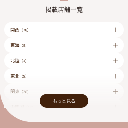
掲載店舗一覧
関西
（78）
東海
（9）
北陸
（4）
東北
（5）
関東
（28）
もっと見る
中四国
（13）
九州
（1）