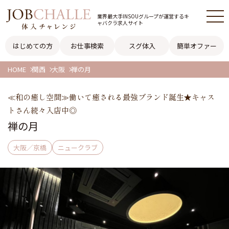
業界最大手INSOUグループが
運営するキ
ャバクラ求人サイト
はじめての方
お仕事検索
スグ体入
簡単オファー
HOME
関西
大阪
禅の月
≪和の癒し空間≫働いて癒される最強ブランド誕生★キャス
トさん続々入店中◎
禅の月
大阪／京橋
ニュークラブ