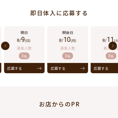
即日体入に応募する
9
10
11
8/
(日)
8/
(月)
8/
(火
3
3
3
名
名
名
応募する
応募する
応募する
お店からのPR