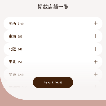
掲載店舗一覧
関西
（78）
東海
（9）
北陸
（4）
東北
（5）
関東
（28）
もっと見る
中四国
（13）
九州
（1）