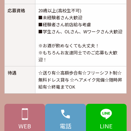
応募資格
20歳以上(高校生不可)
■未経験者さん大歓迎
■経験者さん前店給与考慮
■学生さん、OLさん、Wワークさん大歓迎
※お酒が飲めなくても大丈夫！
※もちろんお友達同士でのご応募も大歓
迎！
待遇
☆送り有☆高額歩合有☆フリーシフト制☆
無料ドレス貸与 ☆ヘアメイク完備☆随時昇
給有☆終電までOK
WEB
電話
LINE