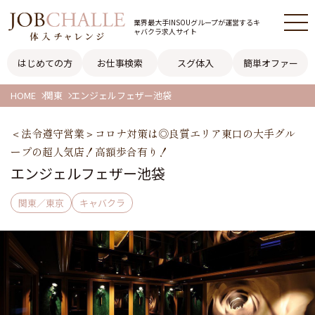
業界最大手INSOUグループが
運営するキ
ャバクラ求人サイト
はじめての方
お仕事検索
スグ体入
簡単オファー
HOME
関東
エンジェルフェザー池袋
＜法令遵守営業＞コロナ対策は◎良質エリア東口の大手グル
ープの超人気店！高額歩合有り！
エンジェルフェザー池袋
関東／東京
キャバクラ