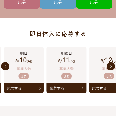
応募
応募
応募
即日体入に応募する
10
11
12
8/
(月)
8/
(火)
8/
(水
3
3
3
名
名
名
応募する
応募する
応募する