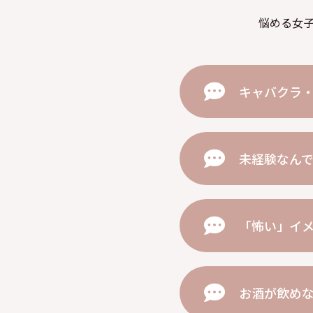
悩める女
キャバクラ
未経験なん
「怖い」イ
お酒が飲め