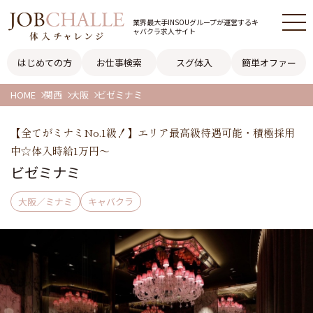
業界最大手INSOUグループが
運営するキ
ャバクラ求人サイト
はじめての方
お仕事検索
スグ体入
簡単オファー
HOME
関西
大阪
ビゼミナミ
【全てがミナミNo.1級！】エリア最高級待遇可能・積極採用
中☆体入時給1万円～
ビゼミナミ
大阪／ミナミ
キャバクラ