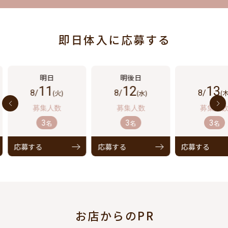
即日体入に応募する
11
12
13
8/
(火)
8/
(水)
8/
(木
3
3
3
名
名
名
応募する
応募する
応募する
お店からのPR