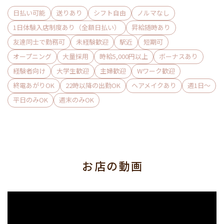
頼りになる店長が皆さんにお伝えいたします♪
日払い可能
送りあり
シフト自由
ノルマなし
固定のお客様がいらっしゃらない未経験の方でも
1日体験入店制度あり（全額日払い）
昇給随時あり
安心してくださいね◎
友達同士で勤務可
未経験歓迎
駅近
短期可
オープニング
大量採用
時給5,000円以上
ボーナスあり
経験者向け
大学生歓迎
主婦歓迎
Wワーク歓迎
まずは体験入店にお越しいただき、
終電あがりOK
22時以降の出勤OK
ヘアメイクあり
週1日〜
店内の雰囲気やスタッフの対応、
平日のみOK
週末のみOK
お客様の層など色々ご確認いただければと思います！
面接のみ、店内見学のみも大歓迎◎
最短・即日希望の方はLINEを追加いただければ
担当者が最短でご案内しますのでご利用くださいね♪
お店の動画