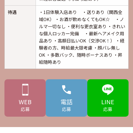
待遇
・1日体験入店あり ・送りあり（関西全
域OK） ・お酒が飲めなくてもOK☆ ・ノ
ルマ一切なし ・便利な更衣室あり ・きれい
な個人ロッカー完備 ・最新ヘアメイク用
品あり ・高額日払いOK（交渉OK！） ・経
験者の方、時給最大限考慮 ・顔バレ無し
OK ・多数バック、随時ボーナスあり ・昇
給随時あり
WEB
電話
LINE
応募
応募
応募