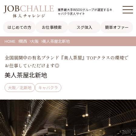
業界最大手INSOUグループが
運営するキ
ャバクラ求人サイト
はじめての方
お仕事検索
スグ体入
簡単オファー
HOME
関西
大阪
美人茶屋北新地
全国展開中の有名ブランド『美人茶屋』TOPクラスの環境で
お仕事していただけます◎
美人茶屋北新地
大阪／北新地
キャバクラ