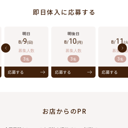
即日体入に応募する
9
10
11
8/
(日)
8/
(月)
8/
(火
3
3
3
名
名
名
応募する
応募する
応募する
お店からのPR