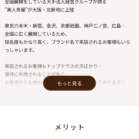
全国展開をしている大手法人経営グループが誇る
”美人茶屋”が大阪・北新地に上陸
東京六本木・新宿、金沢、京都祇園、神戸三ノ宮、広島…
全国に広く展開しているため、
知名度もかなり高く、ブランド名で来店されるお客様もいら
っしゃいます。
来店されるお客様もトップクラスの方ばかり…
接待に利用されることが多く、
お客様からも絶大なる信頼を寄せていただいております！
もっと見る
高級店ではありますが、
お願いするお仕事は難しいことはありません。
お仕事内容は①水割などのお酒作り、
②お客様と楽しくおしゃべり、この2点のみ◎
メリット
おしゃべりのコツや聞き上手の秘訣は