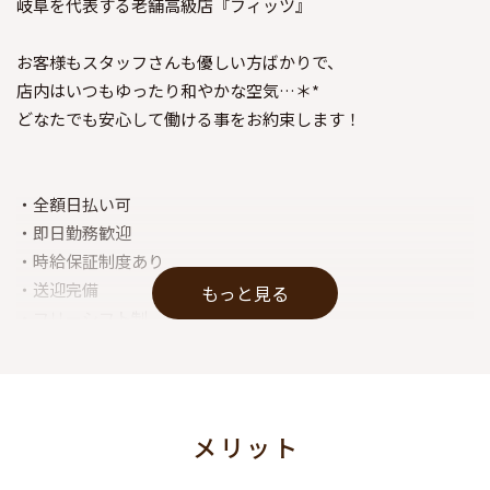
岐阜を代表する老舗高級店『フィッツ』
お客様もスタッフさんも優しい方ばかりで、
店内はいつもゆったり和やかな空気…＊*
どなたでも安心して働ける事をお約束します！
・全額日払い可
・即日勤務歓迎
・時給保証制度あり
・送迎完備
もっと見る
・フリーシフト制
・Wワーク歓迎
・託児所紹介あり
・育児手当あり
etc…他にもメリット多数でお迎えいたします♪
メリット
ノルマ・罰金・待機カットは一切ありません。