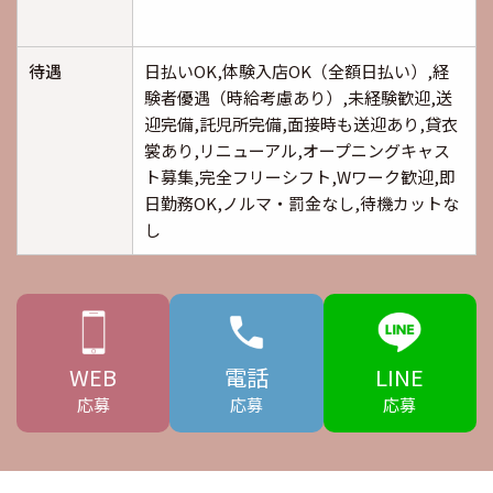
待遇
日払いOK,体験入店OK（全額日払い）,経
験者優遇（時給考慮あり）,未経験歓迎,送
迎完備,託児所完備,面接時も送迎あり,貸衣
裳あり,リニューアル,オープニングキャス
ト募集,完全フリーシフト,Wワーク歓迎,即
日勤務OK,ノルマ・罰金なし,待機カットな
し
WEB
電話
LINE
応募
応募
応募