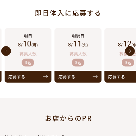
即日体入に応募する
10
11
12
8/
(月)
8/
(火)
8/
(水
3
3
3
名
名
名
応募する
応募する
応募する
お店からのPR