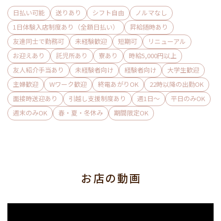
未経験の方はもちろん、
日払い可能
送りあり
シフト自由
ノルマなし
ノルマが厳しくて思うお店に不満を持ったり
1日体験入店制度あり（全額日払い）
昇給随時あり
営業LINEが大変で体調を崩したりなど…
友達同士で勤務可
未経験歓迎
短期可
リニューアル
フィッツではそんな嫌な思いはさせません。
お迎えあり
託児所あり
寮あり
時給5,000円以上
友人紹介手当あり
未経験者向け
経験者向け
大学生歓迎
現在働くキャストさんもWワークの方が多数！
主婦歓迎
Wワーク歓迎
終電あがりOK
22時以降の出勤OK
女性一人一人が働きやすく、
面接時送迎あり
引越し支援制度あり
週1日〜
平日のみOK
稼ぎやすい環境を提供、サポートいたします◎
週末のみOK
春・夏・冬休み
期間限定OK
ご希望は何でも仰って下さいね♪
1日体験入店は毎日受付中です！
「新しいお店の中を見てみたい」
なんて店内見学も大歓迎です♪
お店の動画
お気軽にご連絡ください○*