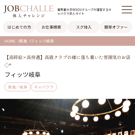
業界最大手INSOUグループが
運営するキ
ャバクラ求人サイト
はじめての方
お仕事検索
スグ体入
簡単オファー
HOME
東海
フィッツ岐阜
【高時給×高待遇】高級クラブの様に落ち着いた雰囲気のお店
◇*
フィッツ岐阜
東海／岐阜
キャバクラ