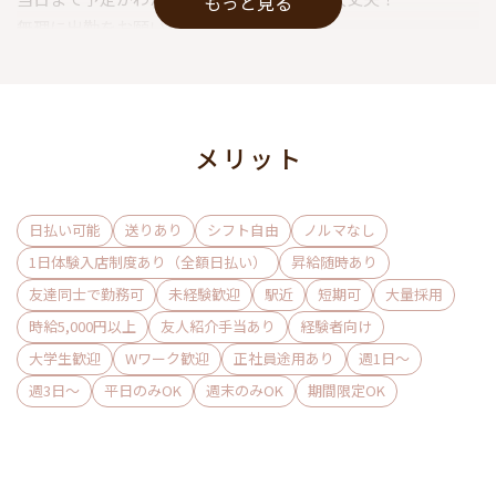
もっと見る
無理に出勤をお願いしたりはありません！
お問い合わせだけでもOKです◎
LINEからお気軽にご連絡ください！
メリット
日払い可能
送りあり
シフト自由
ノルマなし
1日体験入店制度あり（全額日払い）
昇給随時あり
友達同士で勤務可
未経験歓迎
駅近
短期可
大量採用
時給5,000円以上
友人紹介手当あり
経験者向け
大学生歓迎
Wワーク歓迎
正社員途用あり
週1日〜
週3日〜
平日のみOK
週末のみOK
期間限定OK