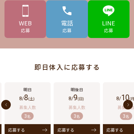
WEB
電話
LINE
応募
応募
応募
即日体入に応募する
8
9
10
8/
(土)
8/
(日)
8/
(月
3
3
3
名
名
名
応募する
応募する
応募する