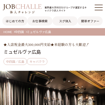
業界最大手INSOUグループが
運営するキ
ャバクラ求人サイト
はじめての方
お仕事検索
スグ体入
簡単オファー
HOME
中四国
ミュゼルヴァ広島
★入店祝金最大300,000円支給★未経験の方も大歓迎！
ミュゼルヴァ広島
中四国／広島
キャバクラ