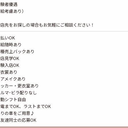
経験者優遇
時給考慮あり）
移店先をお探しの場合もお気軽にご相談ください！
払いOK
昇給随時あり
各種売上バックあり
店見学OK
験入店OK
貸衣裳あり
ヘアメイクあり
ロッカー・更衣室あり
ルマ･ビラ配りなし
出勤シフト自由
電までOK、ラストまでOK
送りの車をご用意♪
友達同士の応募OK