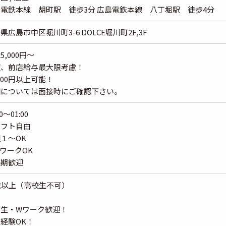
電鉄本線 胡町駅 徒歩3分 広島電鉄本線 八丁堀駅 徒歩4分
県広島市中区堀川町3-6 DOLCE堀川町2F,3F
5,000円〜
績、前店給与最大限考慮！
,000円以上可能！
細については面接時にご確認下さい。
00～01:00
シフト自由
１～OK
ワークOK
長期歓迎
歳以上（高校生不可）
学生・Wワーク歓迎！
経験OK！