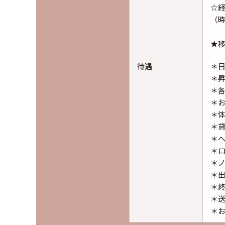
☆
（
★
待遇
＊日
＊
＊
＊お
＊体
＊
＊
＊
＊ノ
＊
＊終
＊
＊お