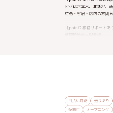
ビゼは六本木、北新地、
待遇・客層・店内の雰囲気
【point2 移籍サポート
前店時給最大限考慮
【point3 広範囲の送りあ
終電後はお車でアナタの
自分時間を過ごしている
˚⊹⁺‧┈┈┈┈┈┈┈┈┈
今よりもワンランク上の
業界最高峰の環境で働き
日払い可能
送りあり
今ならオープニングメン
短期可
オープニング
お友達とのご勤務も可能