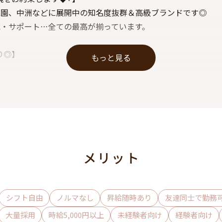
祇園、中洲などに展開中の知名度抜群＆高級ブランドです◎
・サポート…全ての最高が揃っています。
あり◎】
もっと見る
り】
ご自宅前までお送り致します！
間にお家に帰れちゃいますよ♪
┈┈┈┈┈┈┈┈┈┈‧⁺ ⊹˚.
メリット
お店をお探しの方、
たい方、
シフト自由
ノルマなし
昇給随時あり
友達同士で勤務
バーとして働けるチャンス！
大量採用
時給5,000円以上
未経験者向け
経験者向け
ですよ☆