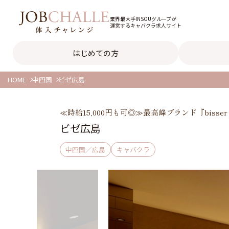
業界最大手INSOUグループが
運営するキャバクラ求人サイト
はじめての方
HOME
中四国
ビゼ広島
≪時給15,000円も可◎≫最高峰ブランド『bisse
ビゼ広島
中四国／広島
キャバクラ