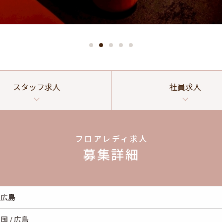
スタッフ
求人
社員
求人
フロアレディ求人
募集詳細
ゼ広島
国 / 広島