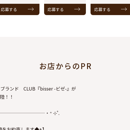
応募する
応募する
応募する
お店からのPR
ンド CLUB『bisser -ビゼ-』が
上陸！！
┈┈┈┈┈┈┈┈┈┈‧⁺ ⊹˚.
環境をお約束します◆+】