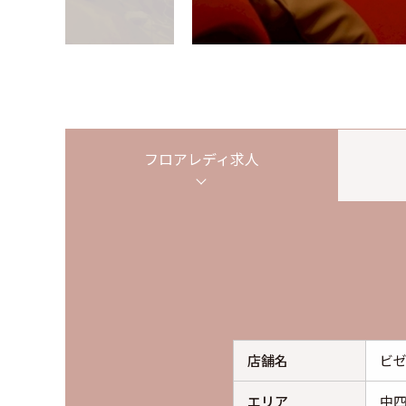
フロアレディ
求人
店舗名
ビ
エリア
中四