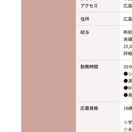
アクセス
広島
住所
広島
給与
時給
実
15
詳
勤務時間
20:
●
●週
●W
●
応募資格
18
☆
☆未