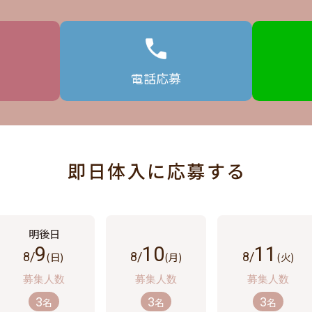
電話
応募
即日体入に応募する
9
10
11
8/
(日)
8/
(月)
8/
(火)
3
3
3
名
名
名