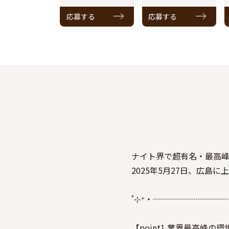
応募する
応募する
ナイト界で超有名・最高峰ブラ
2025年5月27日、広島に
˚⊹⁺‧┈┈┈┈┈┈┈┈┈
【point1 業界最高峰の