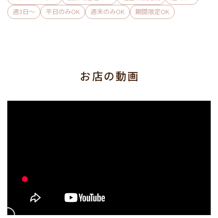
定休日の月曜日以外、面接・1体は随時受付中です◎
週3日〜
平日のみOK
週末のみOK
期間限定OK
お店の動画