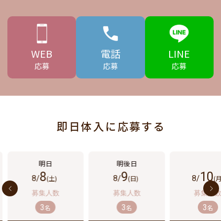
WEB
電話
LINE
応募
応募
応募
即日体入に応募する
8
9
10
8/
(土)
8/
(日)
8/
(月
3
3
3
名
名
名