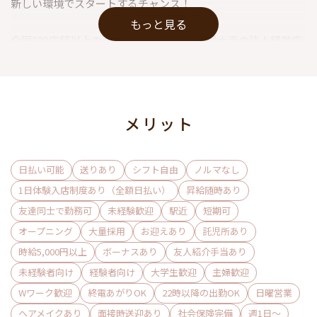
新しい環境でスタートするチャンス！
もっと見る
全国130店舗以上のグループ店をもつ国内最大手の法人経営店
です◎
『業界最大手』ならではの安心POINTを多数♪
①お給料のトラブル一切なし！
メリット
今まで多数お店を経営してきたからこそ
お給料に関して未払いや不明瞭な行為は一切無いことをお約
束します。
日払い可能
送りあり
シフト自由
ノルマなし
1日体験入店制度あり（全額日払い）
昇給随時あり
②内装も店内のインテリアも豪華で綺麗♪
友達同士で勤務可
未経験歓迎
駅近
短期可
オープニング
大量採用
お迎えあり
託児所あり
③岐阜県内全域送迎完備！
時給5,000円以上
ボーナスあり
友人紹介手当あり
系列店を含めかなりの台数で送り迎えを行っている為
未経験者向け
経験者向け
大学生歓迎
主婦歓迎
お待たせすることはありません！
Wワーク歓迎
終電あがりOK
22時以降の出勤OK
日曜営業
ヘアメイクあり
面接時送迎あり
社会保険完備
週1日〜
関東発の高級感溢れる内装をぜひ見にお越しください♪