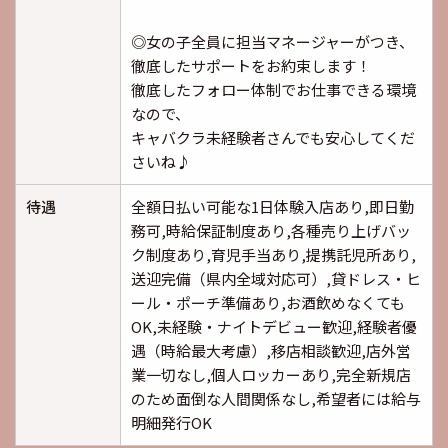
◎女の子全員に担当マネージャーがつき、
徹底したサポートをお約束します！
徹底したフォロー体制でお仕事できる環境
なので、
キャバクラ未経験者さんでも安心してくだ
さいね♪
待遇
全額日払い可能な1日体験入店あり,即日勤
務可,時給保証制度あり,各種売り上げバッ
ク制度あり,育児手当あり,提携託児所あり,
送迎完備（県内全域対応可）,貸ドレス・ヒ
ール・ポーチ準備あり,お酒飲めなくても
OK,未経験・ナイトデビュー歓迎,経験者優
遇（時給最大考慮）,移店相談歓迎,店外営
業一切なし,個人ロッカーあり,完全新規店
のため面倒な人間関係なし,希望者には給与
明細発行OK