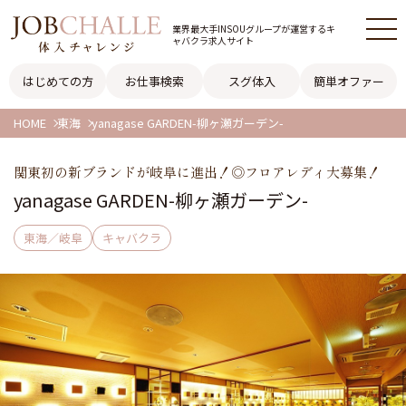
業界最大手INSOUグループが
運営するキ
ャバクラ求人サイト
はじめての方
お仕事検索
スグ体入
簡単オファー
HOME
東海
yanagase GARDEN-柳ヶ瀬ガーデン-
関東初の新ブランドが岐阜に進出！◎フロアレディ大募集！
yanagase GARDEN-柳ヶ瀬ガーデン-
東海／岐阜
キャバクラ