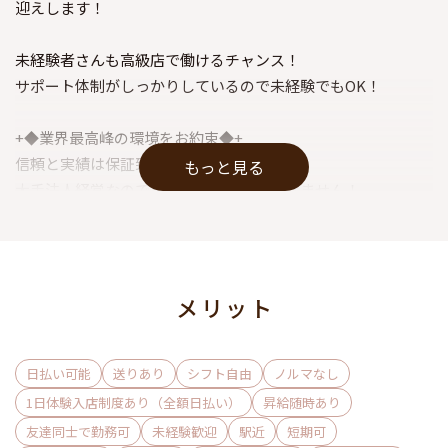
迎えします！
未経験者さんも高級店で働けるチャンス！
サポート体制がしっかりしているので未経験でもOK！
+◆業界最高峰の環境をお約束◆+
信頼と実績は保証致します。
もっと見る
大手法人経営なので集客力はどこにも負けません！
是非一緒に働きませんか？
メリット
日払い可能
送りあり
シフト自由
ノルマなし
1日体験入店制度あり（全額日払い）
昇給随時あり
友達同士で勤務可
未経験歓迎
駅近
短期可