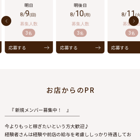
9
10
11
8/
(日)
8/
(月)
8/
(火
3
3
3
名
名
名
応募する
応募する
応募する
お店からのPR
『 新規メンバー募集中！ 』
￣￣￣￣￣￣￣￣￣￣￣￣￣￣￣￣
今よりもっと稼ぎたいという方大歓迎♪
経験者さんは経験や前店の給与を考慮ししっかり待遇してお