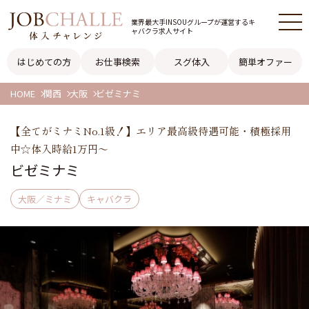
業界最大手INSOUグループが
運営するキ
ャバクラ求人サイト
はじめての方
お仕事検索
スグ体入
簡単オファー
HOME
関西
大阪
ビゼミナミ
【全てがミナミNo.1級！】エリア最高級待遇可能・積極採用
中☆体入時給1万円～
ビゼミナミ
大阪／ミナミ
キャバクラ