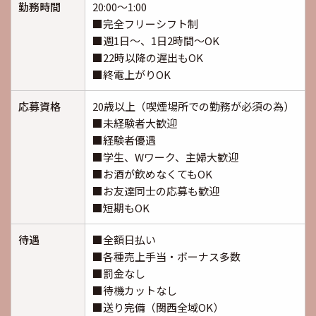
勤務時間
20:00～1:00
■完全フリーシフト制
■週1日～、1日2時間～OK
■22時以降の遅出もOK
■終電上がりOK
応募資格
20歳以上（喫煙場所での勤務が必須の為）
■未経験者大歓迎
■経験者優遇
■学生、Wワーク、主婦大歓迎
■お酒が飲めなくてもOK
■お友達同士の応募も歓迎
■短期もOK
待遇
■全額日払い
■各種売上手当・ボーナス多数
■罰金なし
■待機カットなし
■送り完備（関西全域OK）