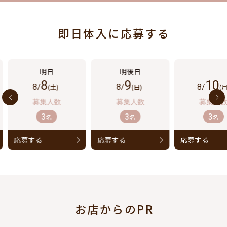
即日体入に応募する
8
9
10
8/
(土)
8/
(日)
8/
(月
3
3
3
名
名
名
応募する
応募する
応募する
お店からのPR