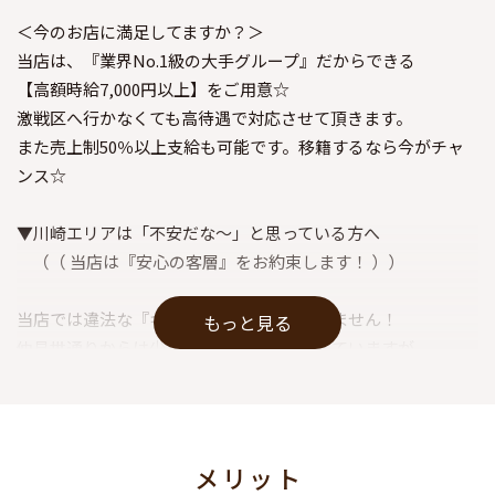
＜今のお店に満足してますか？＞
当店は、『業界No.1級の大手グループ』だからできる
【高額時給7,000円以上】をご用意☆
激戦区へ行かなくても高待遇で対応させて頂きます。
また売上制50％以上支給も可能です。移籍するなら今がチャ
ンス☆
▼川崎エリアは「不安だな～」と思っている方へ
（（ 当店は『安心の客層』をお約束します！ ））
当店では違法な『キャッチ行為』はしていません！
もっと見る
仲見世通りからは少し離れた場所に位置していますが、
当店を知るお客様や口コミでの来店客が多いのが特徴◎
そのため『安心の客層』なんです♪
▼川崎で高級で綺麗な内装のお店を探している方へ
メリット
（（ その期待に応えます♪ ））