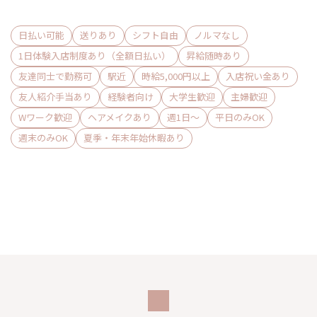
もはやキレイな高級内装はお店選びの当たり前になってきま
日払い可能
送りあり
シフト自由
ノルマなし
したね。
1日体験入店制度あり（全額日払い）
昇給随時あり
有名デザイナーが手掛ける日本庭園をモダンにアレンジした
友達同士で勤務可
駅近
時給5,000円以上
入店祝い金あり
店内は
友人紹介手当あり
経験者向け
大学生歓迎
主婦歓迎
『質』にこだわりました。
Wワーク歓迎
ヘアメイクあり
週1日〜
平日のみOK
週末のみOK
夏季・年末年始休暇あり
入店祝い金3万円プレゼント(勤務10日目に支給)