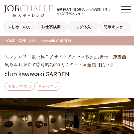
業界最大手INSOUグループが
運営するキ
ャバクラ求人サイト
はじめての方
お仕事検索
スグ体入
簡単オファー
HOME
関東
club kawasaki GARDEN
＼フォロワー数上昇↑！サイトアクセス数No.1級☆／連夜活
気あるお店です◎時給7,000円スタート＆全額日払い♪
club kawasaki GARDEN
関東／神奈川
キャバクラ