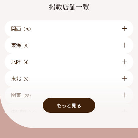
掲載店舗一覧
関西
（78）
東海
（9）
北陸
（4）
東北
（5）
関東
（28）
もっと見る
中四国
（13）
九州
（1）