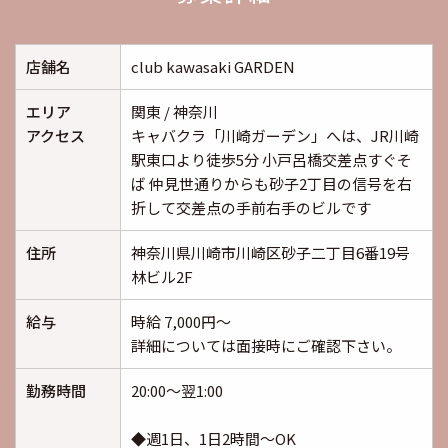
店舗名
club kawasaki GARDEN
エリア
関東 / 神奈川
アクセス
キャバクラ「川崎ガーデン」へは、JR川崎
駅東口より徒歩5分 小戸呂橋交差点すぐそ
ば 仲見世通りからも砂子2丁目の信号を右
折して交差点の手前右手のビルです
住所
神奈川県川崎市川崎区砂子二丁目6番19号
林ビル2F
給与
時給 7,000円～
詳細については面接時にご確認下さい。
勤務時間
20:00～翌1:00
◆週1日、1日2時間～OK