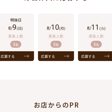
9
10
11
8/
(日)
8/
(月)
8/
(火)
3
3
3
名
名
名
応募する
応募する
応募する
お店からのPR