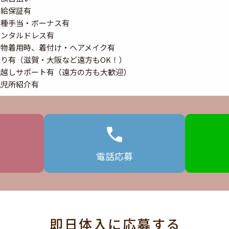
時給保証有
各種手当・ボーナス有
レンタルドレス有
着物着用時、着付け・ヘアメイク有
送り有（滋賀・大阪など遠方もOK！）
引越しサポート有（遠方の方も大歓迎）
託児所紹介有
電話
応募
即日体入に応募する