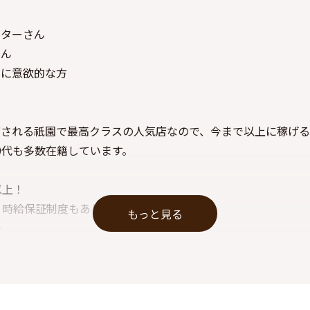
ーターさん
さん
とに意欲的な方
店される祇園で最高クラスの人気店なので、今まで以上に稼げ
0代も多数在籍しています。
以上！
♪時給保証制度もあります！
もっと見る
◎
入って稼ぎたい！」
ンクのある方も大歓迎☆