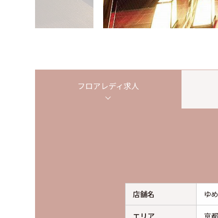
フロアレディ
求人
店舗名
ゆ
エリア
京都