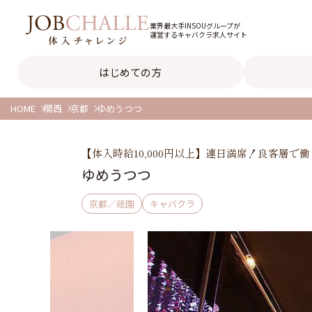
業界最大手INSOUグループが
運営するキャバクラ求人サイト
はじめての方
HOME
関西
京都
ゆめうつつ
【体入時給10,000円以上】連日満席！良客層
ゆめうつつ
京都／祇園
キャバクラ