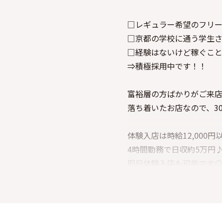
□レギュラー希望のフリ
□京都の学校に通う学生
□経験はないけど稼ぐこ
⇒積極採用中です！！
富裕層の方ばかりがご来
落ち着いたお店なので、3
体験入店は時給12,000円
4時間勤務で日収約5万円
即日体験入店も可能です
▼「短期間だけヘルプで
そんな経験者さん・ブラ