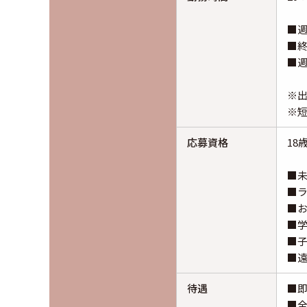
■週
■終
■週
※
※
応募資格
18
■
■
■お
■学
■
■
待遇
■即
■