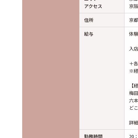
アクセス
京阪
住所
京都
給与
体験
入店
＋
※
【
梅
六
ど
詳
勤務時間
20