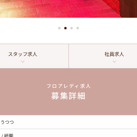
スタッフ
求人
社員
求人
フロアレディ求人
募集詳細
めうつつ
 / 祇園