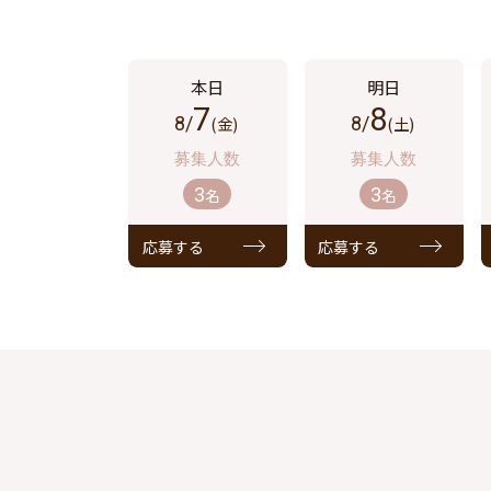
7
8
8/
(金)
8/
(土)
3
3
名
名
応募する
応募する