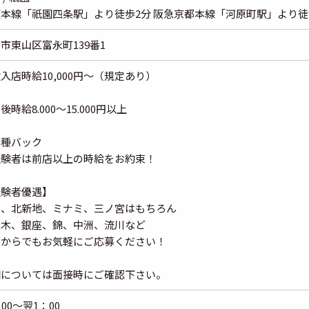
本線「祇園四条駅」より徒歩2分 阪急京都本線「河原町駅」より徒
市東山区富永町139番1
入店時給10,000円～（規定あり）
後時給8.000〜15.000円以上
各種バック
経験者は前店以上の時給をお約束！
経験者優遇】
田、北新地、ミナミ、三ノ宮はもちろん
本木、銀座、錦、中洲、流川など
こからでもお気軽にご応募ください！
細については面接時にご確認下さい。
：00～翌1：00