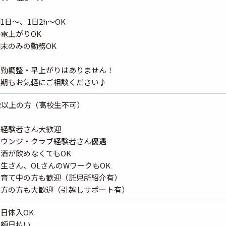
1日～、1日2h～OK
電上がりOK
末のみの勤務OK
出勤調整・早上がりはありません！
短期もお気軽にご相談ください♪
歳以上の方（高校生不可）
未経験者さん大歓迎
ラウンジ・クラブ経験者さん優遇
酒が飲めなくてもOK
生さん、OLさんのWワークもOK
子育て中の方も歓迎（託児所紹介有）
遠方の方も大歓迎（引越しサポート有）
日体入OK
全額日払い