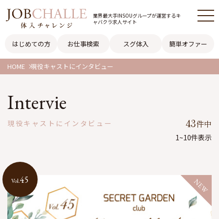
業界最大手INSOUグループが
運営するキ
ャバクラ求人サイト
はじめての方
お仕事検索
スグ体入
簡単オファー
HOME
現役キャストにインタビュー
Intervie
43
件中
現役キャストにインタビュー
1~10件表示
45
Vol.
NEW