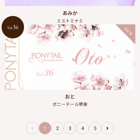
あみか
ミストミナミ
36
Vol.
NEW
おと
ポニーテール堺東
1
2
3
4
5