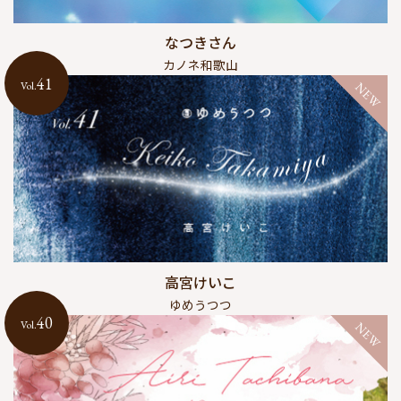
なつきさん
カノネ和歌山
41
Vol.
NEW
高宮けいこ
ゆめうつつ
40
Vol.
NEW