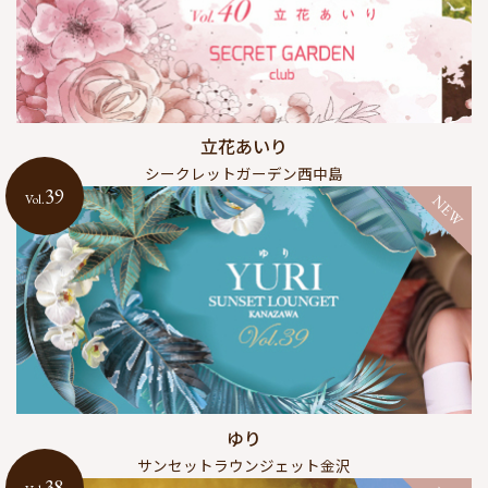
立花あいり
シークレットガーデン西中島
39
Vol.
NEW
ゆり
サンセットラウンジェット金沢
38