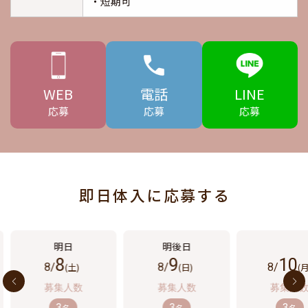
・短期可
WEB
電話
LINE
応募
応募
応募
即日体入に応募する
8
9
10
8/
(土)
8/
(日)
8/
(月
3
3
3
名
名
名