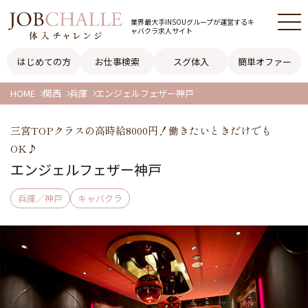
業界最大手INSOUグループが
運営するキ
ャバクラ求人サイト
はじめての方
お仕事検索
スグ体入
簡単オファー
HOME
関西
兵庫
エンジェルフェザー神戸
三宮TOPクラスの高時給8000円！働きたいときだけでも
OK♪
エンジェルフェザー神戸
兵庫／神戸
キャバクラ