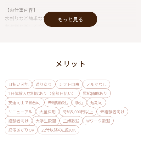
【お仕事内容】
水割りなど簡単なお酒を作り、
もっと見る
お客様と楽しく会話していただくお仕事です。
未経験の方もしっかりサポートします！
不安なことは何でもご相談下さいね♪
＜体験入店も受付中＞
メリット
日払い可能
送りあり
シフト自由
ノルマなし
1日体験入店制度あり（全額日払い）
昇給随時あり
友達同士で勤務可
未経験歓迎
駅近
短期可
リニューアル
大量採用
時給5,000円以上
未経験者向け
経験者向け
大学生歓迎
主婦歓迎
Wワーク歓迎
終電あがりOK
22時以降の出勤OK