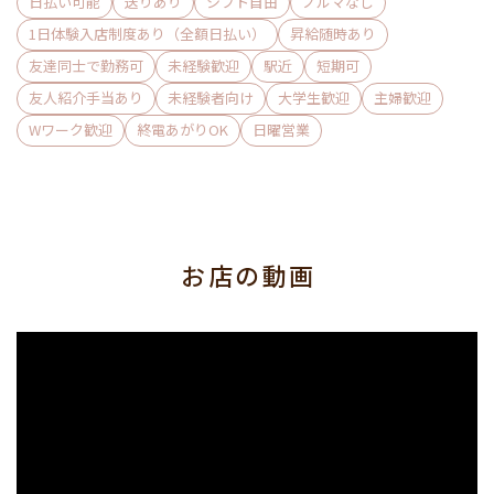
日払い可能
送りあり
シフト自由
ノルマなし
1日体験入店制度あり（全額日払い）
昇給随時あり
友達同士で勤務可
未経験歓迎
駅近
短期可
友人紹介手当あり
未経験者向け
大学生歓迎
主婦歓迎
Wワーク歓迎
終電あがりOK
日曜営業
お店の動画