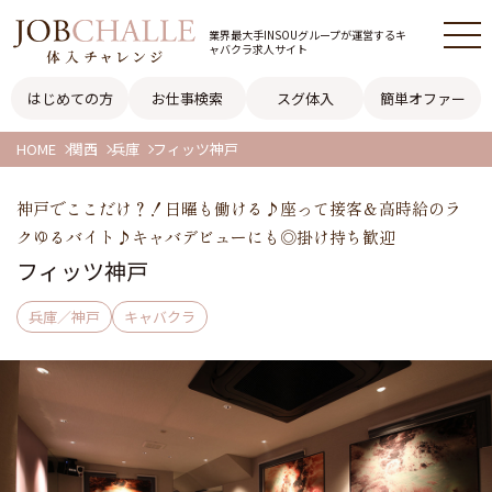
業界最大手INSOUグループが
運営するキ
ャバクラ求人サイト
はじめての方
お仕事検索
スグ体入
簡単オファー
HOME
関西
兵庫
フィッツ神戸
神戸でここだけ？！日曜も働ける♪座って接客＆高時給のラ
クゆるバイト♪キャバデビューにも◎掛け持ち歓迎
フィッツ神戸
兵庫／神戸
キャバクラ