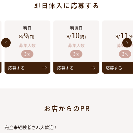
即日体入に応募する
9
10
11
8/
(日)
8/
(月)
8/
(火
3
3
3
名
名
名
応募する
応募する
応募する
お店からのPR
完全未経験者さん大歓迎！