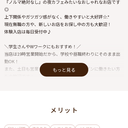
『ノルマ絶対なし』の夜カフェみたいなおしゃれなお店です
◎
上下関係やガツガツ感がなく、働きやすいと大好評☆.*
現在無職の方や、新しいお店をお探し中の方も大歓迎！
体験入店は毎日受付中♪
＼学生さんやWワークにもおすすめ！／
当店は19時営業開始だから、学校や昼職終わりにそのまま出
勤OK！
また、土日も営業しているため、週末をメインに働きたい方
もっと見る
も大歓迎です！
平日は学業・本業で忙しいWワークの方も、気楽に働けますよ
♪
終電上がりもお気軽にご相談ください。
メリット
ゆる～く働きたい方もOK◎
ノルマや罰金、無理な飲酒は絶対ありません！！