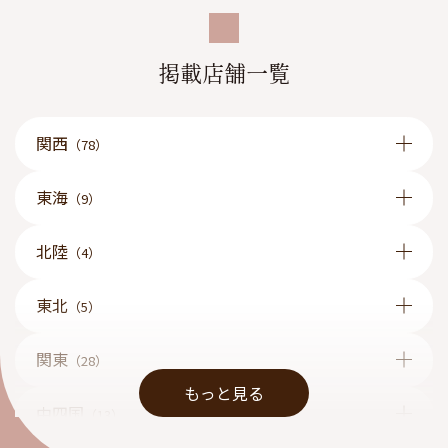
掲載店舗一覧
関西
（78）
東海
（9）
北陸
（4）
東北
（5）
関東
（28）
もっと見る
中四国
（13）