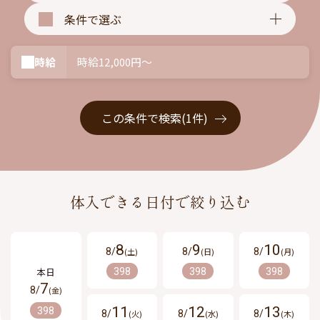
条件で選ぶ
時給
時給12,000円〜
この条件で検索(1件)
体入できる日付で絞り込む
8
9
10
8/
(土)
8/
(日)
8/
(月)
398
398
398
7
8/
(金)
11
12
13
398
8/
(火)
8/
(水)
8/
(木)