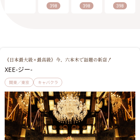
398
398
398
《日本最大級×最高級》今、六本木で話題の新店！
XEE-ジー-
関東／東京
キャバクラ