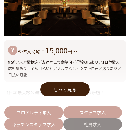
15,000
※体入時給：
円〜
駅近／未経験歓迎／友達同士で勤務可／昇給随時あり／1日体験入
店制度あり（全額日払い）／ノルマなし／シフト自由／送りあり／
日払い可能
もっと見る
《日本最大級×最高級》今、六本木で話題の新店！
フロアレディ求人
スタッフ求人
キッチンスタッフ求人
社員求人