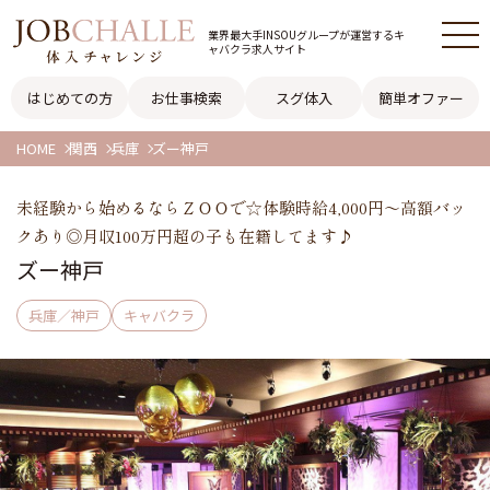
業界最大手INSOUグループが
運営するキ
ャバクラ求人サイト
はじめての方
お仕事検索
スグ体入
簡単オファー
HOME
関西
兵庫
ズー神戸
未経験から始めるならＺＯＯで☆体験時給4,000円～高額バッ
クあり◎月収100万円超の子も在籍してます♪
ズー神戸
兵庫／神戸
キャバクラ