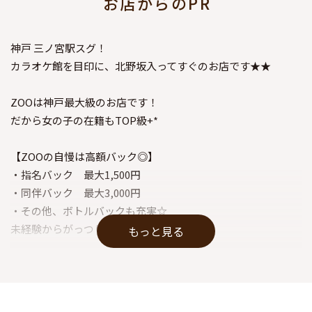
お店からのPR
神戸 三ノ宮駅スグ！
カラオケ館を目印に、北野坂入ってすぐのお店です★★
ZOOは神戸最大級のお店です！
だから女の子の在籍もTOP級+*
【ZOOの自慢は高額バック◎】
・指名バック 最大1,500円
・同伴バック 最大3,000円
・その他、ボトルバックも充実☆
未経験からがっつり稼ぐことができます♪
もっと見る
キャバクラなのに完全禁煙店は三宮でもZOOだけ！？♪
未成年の方も煙草の匂いを気にせずお仕事OK！
お酒を強要されることも一切なし！