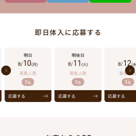
即日体入に応募する
10
11
12
8/
(月)
8/
(火)
8/
(水
3
3
3
名
名
名
応募する
応募する
応募する