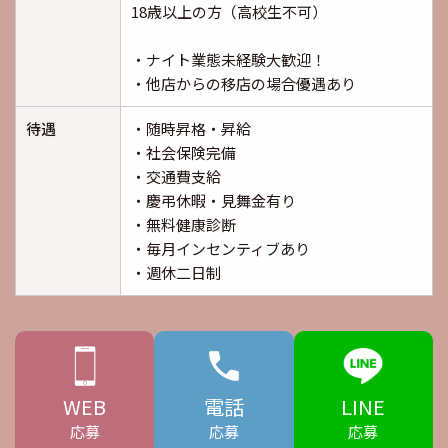
18歳以上の方（高校生不可）
・ナイト業態未経験大歓迎！
・他店からの移店の場合優遇あり
待遇
・随時昇格・昇給
・社会保険完備
・交通費支給
・慶弔休暇・見舞金有り
・無料健康診断
・毎月インセンティブあり
・週休二日制
WEB
電話
LINE
応募
応募
応募