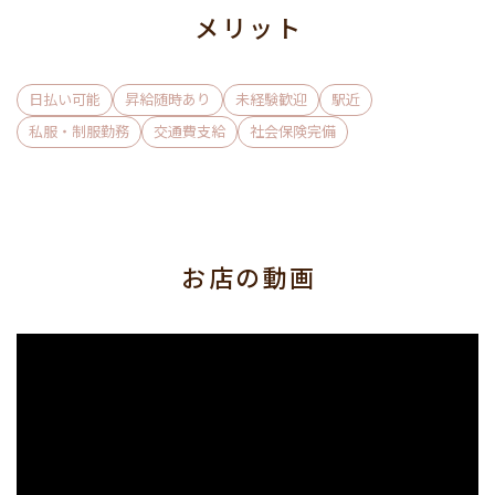
未成年の方も、お酒・煙草が苦手な方もお仕事しやすい環境
メリット
をお約束★
厳しいノルマや罰金制度も無いので、
日払い可能
昇給随時あり
未経験歓迎
駅近
自分のペースでお仕事したい方はぜひご連絡をお待ちしてお
私服・制服勤務
交通費支給
社会保険完備
ります！
お友達との応募＆面接、
Wワークや学業との両立を希望される方も大歓迎！♪
ご応募お待ちしております！！
お店の動画