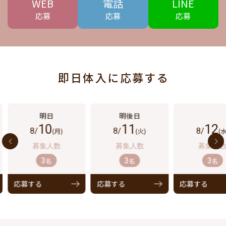
WEB
電話
LINE
応募
応募
応募
即日体入に応募する
10
11
12
8/
(月)
8/
(火)
8/
(水
3
3
3
名
名
名
応募する
応募する
応募する