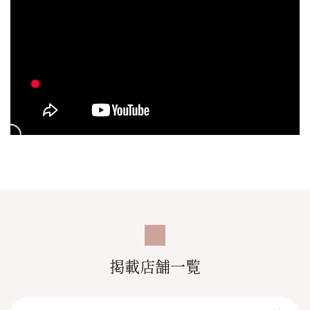
＼さらに！／
ノルマ・キャッチ
罰金・ビラ配り etc.
面倒なルールはありません◎
ご自身のペースでのびのび稼げるのが
当店の自慢ポイントです☆
掲載店舗一覧