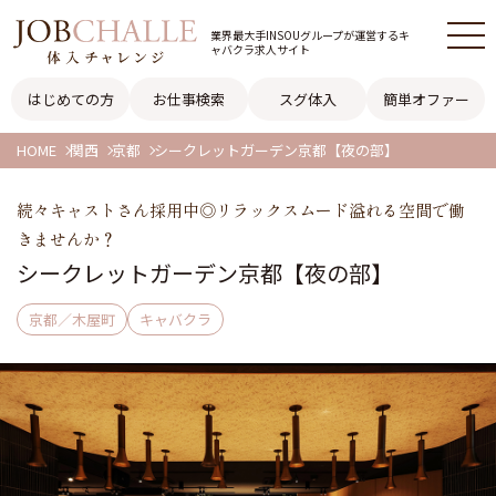
業界最大手INSOUグループが
運営するキ
ャバクラ求人サイト
はじめての方
お仕事検索
スグ体入
簡単オファー
HOME
関西
京都
シークレットガーデン京都【夜の部】
続々キャストさん採用中◎リラックスムード溢れる空間で働
きませんか？
シークレットガーデン京都【夜の部】
京都／木屋町
キャバクラ