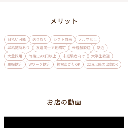
今すぐ働きたいと思ったあなた！
当店は働きたいと思ったその日に
メリット
体験入店することが出来ます♪
日払い可能
送りあり
シフト自由
ノルマなし
▼お仕事内容はシンプルです▼
昇給随時あり
友達同士で勤務可
未経験歓迎
駅近
大量採用
時給1,200円以上
未経験者向け
大学生歓迎
簡単なドリンクを作ったり
主婦歓迎
Wワーク歓迎
終電あがりOK
22時以降の出勤OK
お客様と楽しくお話ししたり
どれもすぐに覚えられます◎
飲酒の強要はしないため
ソフトドリンクでの接客も可能！
お店の動画
その日の体調や体質優先しつつ
お仕事を楽しんでみてください♪