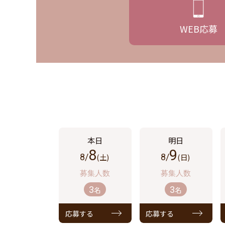
WEB
応募
8
9
8/
(土)
8/
(日)
3
3
名
名
応募する
応募する