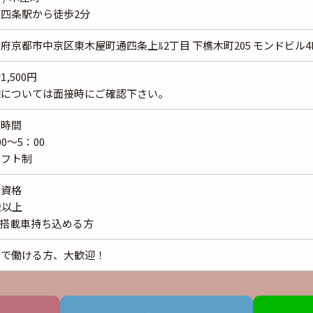
四条駅から徒歩2分
府京都市中京区東木屋町通四条上ﾙ2丁目 下樵木町205 モンドビル4F
1,500円
細については面接時にご確認下さい。
務時間
00～5：00
シフト制
募資格
歳以上
C搭載車持ち込める方
期で働ける方、大歓迎！