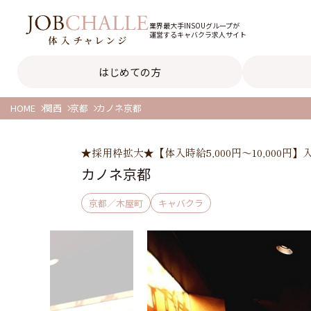
業界最大手INSOUグループが
運営するキャバクラ求人サイト
はじめての方
HOME
関西
京都
カノネ京都
★採用枠拡大★【体入時給5,000円～10,000
カノネ京都
京都／木屋町
キャバクラ