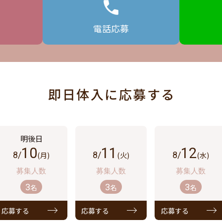
電話
応募
即日体入に応募する
10
11
12
8/
(月)
8/
(火)
8/
(水)
3
3
3
名
名
名
応募する
応募する
応募する