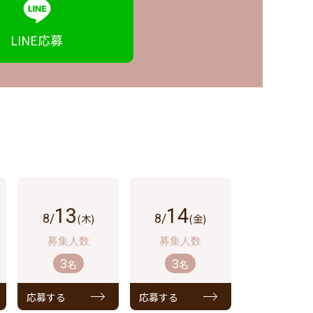
LINE
応募
13
14
8/
(木)
8/
(金)
3
3
名
名
応募する
応募する