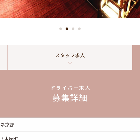
スタッフ
求人
ドライバー求人
募集詳細
ノネ京都
 / 木屋町