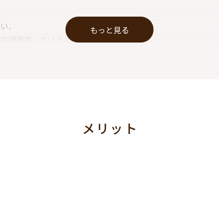
従い、
もっと見る
店舗運営しています。
 という方は必見！
部を発足しているので
ます♪
煙店
メリット
ので18・19歳の方もご勤務いただけます♪
臭いが苦手な方、匂いで親バレしたくない方大歓迎◎
・大・大歓迎♪
待ちしております！！