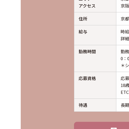
アクセス
京阪
住所
京都
給与
時給
詳
勤務時間
勤
0：
＊
応募資格
応
18
ET
待遇
長