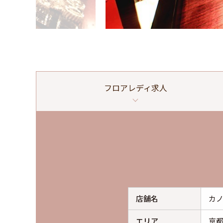
フロアレディ
求人
店舗名
カ
エリア
京都