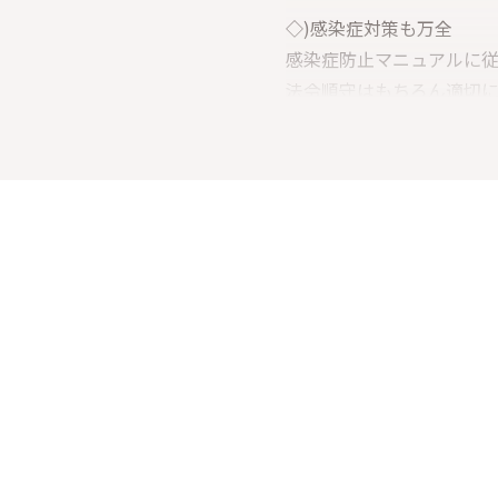
◇)感染症対策も万全
感染症防止マニュアルに
法令順守はもちろん適切に
働きたいけど感染が怖いな
グループ全体で感染対策
安心して働くことが出来
◇)お店は業界で珍しい禁
京都では珍しい禁煙店舗な
10代の学生さん、煙草の
お友達同士のご応募も大
みなさまからのご連絡お