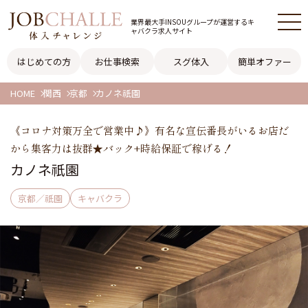
業界最大手INSOUグループが
運営するキ
ャバクラ求人サイト
はじめての方
お仕事検索
スグ体入
簡単オファー
HOME
関西
京都
カノネ祇園
《コロナ対策万全で営業中♪》有名な宣伝番長がいるお店だ
から集客力は抜群★バック+時給保証で稼げる！
カノネ祇園
京都／祇園
キャバクラ