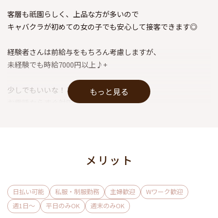
客層も祇園らしく、上品な方が多いので
キャバクラが初めての女の子でも安心して接客できます◎
経験者さんは前給与をもちろん考慮しますが、
未経験でも時給7000円以上♪+
少しでもいいな！と思ったら体験入店へ☆
もっと見る
お電話ならすぐ対応させて頂きます！
是非お気軽にご応募ください♪
メリット
日払い可能
私服・制服勤務
主婦歓迎
Wワーク歓迎
週1日〜
平日のみOK
週末のみOK