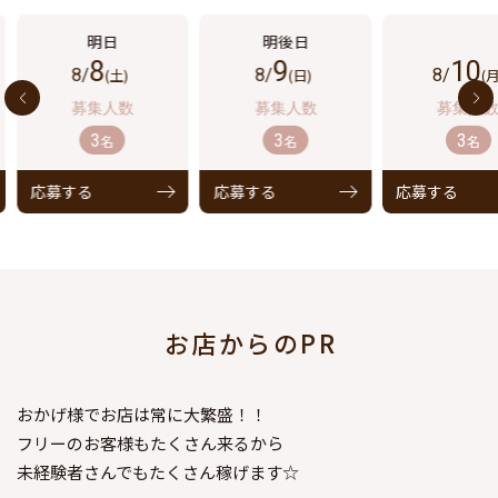
8
9
10
8/
(土)
8/
(日)
8/
(月
3
3
3
名
名
名
応募する
応募する
応募する
お店からのPR
おかげ様でお店は常に大繁盛！！
フリーのお客様もたくさん来るから
未経験者さんでもたくさん稼げます☆