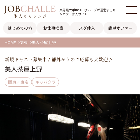
業界最大手INSOUグループが
運営するキ
ャバクラ求人サイト
はじめての方
お仕事検索
スグ体入
簡単オファー
HOME
関東
美人茶屋上野
新規キャスト募集中！都外からのご応募も大歓迎♪
美人茶屋上野
関東／東京
キャバクラ