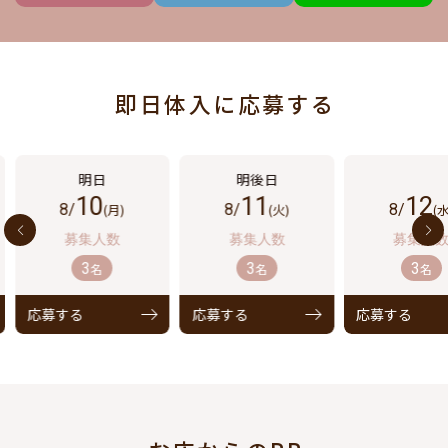
即日体入に応募する
10
11
12
8/
(月)
8/
(火)
8/
(水
3
3
3
名
名
名
応募する
応募する
応募する