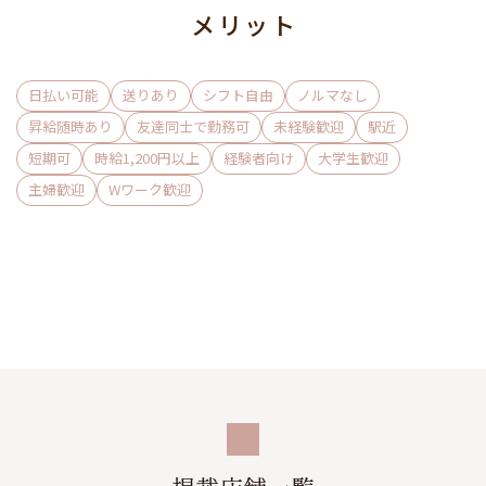
お越しくださいね。
メリット
＜仕事内容＞
お客様と楽しく会話をし、お酒を作るお仕事です。
日払い可能
送りあり
シフト自由
ノルマなし
ノルマや営業行為の強要、深夜1時を過ぎての残業は一切あり
昇給随時あり
友達同士で勤務可
未経験歓迎
駅近
ません！
短期可
時給1,200円以上
経験者向け
大学生歓迎
主婦歓迎
Wワーク歓迎