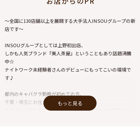
お店からのPR
～全国に130店舗以上を展開する大手法人INSOUグループの新
店です～
INSOUグループとしては上野初出店、
しかも人気ブランド『美人茶屋』ということもあり話題沸騰
中☆
ナイトワーク未経験者さんのデビューにもってこいの環境で
す♪
都内のキャバクラ勤務が初めての方、
千葉・埼玉にお住まいの方も積極採用中！
もっと見る
もちろん、現在他店に在籍している経験者さんも大歓迎！
前店での給与や経験を考慮し、優遇させて頂きますので
時給交渉もお気軽にどうぞ◎
他エリアからの異動を検討している方も、ぜひ面接だけでも