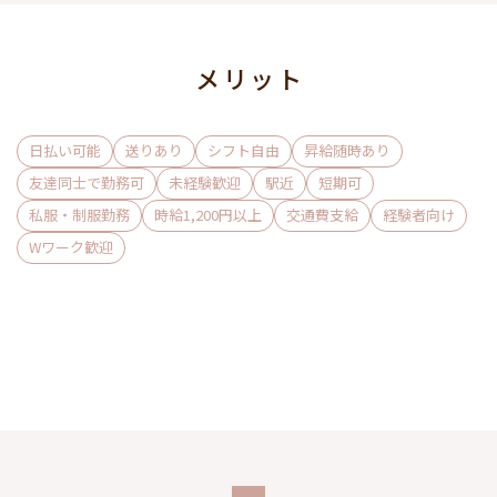
時給交渉もお気軽にどうぞ◎
他エリアからの異動を検討している方も、ぜひ面接だけでも
お越しくださいね。
メリット
＜仕事内容＞
お客様と楽しく会話をし、お酒を作るお仕事です。
日払い可能
送りあり
シフト自由
昇給随時あり
ノルマや営業行為の強要、深夜1時を過ぎての残業は一切あり
友達同士で勤務可
未経験歓迎
駅近
短期可
ません！
私服・制服勤務
時給1,200円以上
交通費支給
経験者向け
Wワーク歓迎