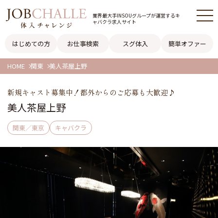
業界最大手INSOUグループが
運営するキ
ャバクラ求人サイト
はじめての方
お仕事検索
スグ体入
簡単オファー
HOME
関東
美人茶屋上野
新規キャスト募集中！都外からのご応募も大歓迎♪
美人茶屋上野
関東／東京
キャバクラ