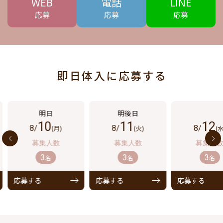
WEB
電話
LINE
応募
応募
応募
即日体入に応募する
10
11
12
8/
(月)
8/
(火)
8/
(水
3
3
3
名
名
名
応募する
応募する
応募する