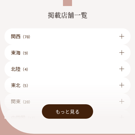
掲載店舗一覧
関西
（78）
東海
（9）
北陸
（4）
東北
（5）
関東
（28）
もっと見る
中四国
（13）
九州
（1）