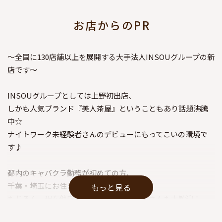
お店からのPR
～全国に130店舗以上を展開する大手法人INSOUグループの新
店です～
INSOUグループとしては上野初出店、
しかも人気ブランド『美人茶屋』ということもあり話題沸騰
中☆
ナイトワーク未経験者さんのデビューにもってこいの環境で
す♪
都内のキャバクラ勤務が初めての方、
千葉・埼玉にお住まいの方も積極採用中！
もっと見る
もちろん、現在他店に在籍している経験者さんも大歓迎！
前店での給与や経験を考慮し、優遇させて頂きますので