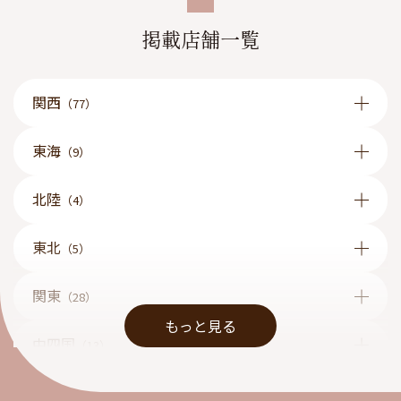
掲載店舗一覧
関西
（77）
東海
（9）
北陸
（4）
東北
（5）
関東
（28）
もっと見る
中四国
（13）
九州
（1）