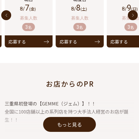
7
8
9
8/
(金)
8/
(土)
8/
(日)
3
3
3
名
名
名
応募する
応募する
応募する
お店からのPR
三重県初登場の【GEMME（ジェム）】！！
全国に100店舗以上の系列店を持つ大手法人経営のお店が誕
生！！
もっと見る