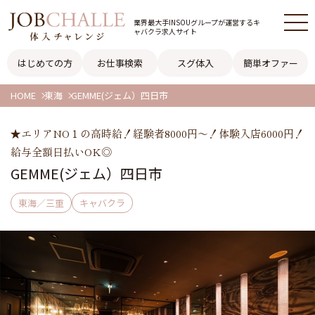
業界最大手INSOUグループが
運営するキ
ャバクラ求人サイト
はじめての方
お仕事検索
スグ体入
簡単オファー
HOME
東海
GEMME(ジェム）四日市
★エリアNO１の高時給！経験者8000円～！体験入店6000円！
給与全額日払いOK◎
GEMME(ジェム）四日市
東海／三重
キャバクラ