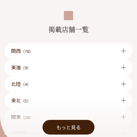
掲載店舗一覧
関西
（78）
東海
（9）
北陸
（4）
東北
（5）
関東
（28）
もっと見る
中四国
（13）