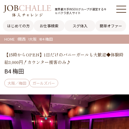
業界最大手INSOUグループが
運営するキ
ャバクラ求人サイト
はじめての方
お仕事検索
スグ体入
簡単オファー
HOME
関西
大阪
B4 梅田
【15時からOPEN】1日だけのバニーガールも大歓迎◆体験時
給3,000円！カウンター接客のみ♪
B4 梅田
大阪／梅田
ガールズバー