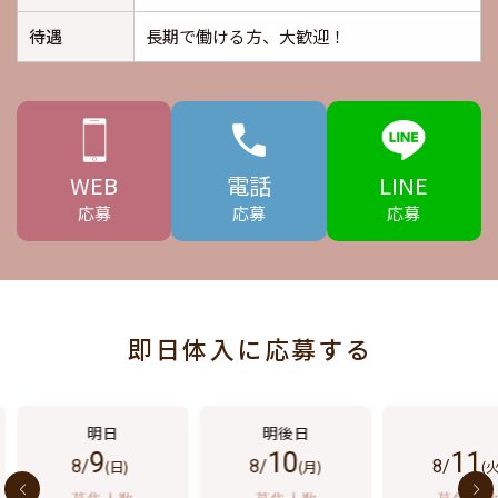
待遇
長期で働ける方、大歓迎！
WEB
電話
LINE
応募
応募
応募
即日体入に応募する
9
10
11
8/
(日)
8/
(月)
8/
(火