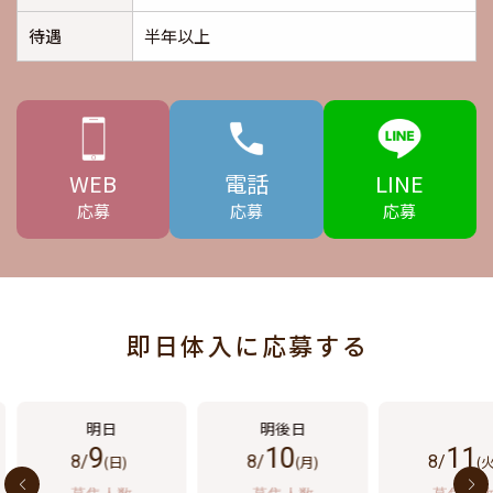
待遇
半年以上
WEB
電話
LINE
応募
応募
応募
即日体入に応募する
9
10
11
8/
(日)
8/
(月)
8/
(火