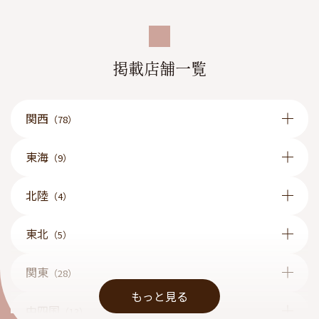
掲載店舗一覧
関西
（78）
東海
（9）
北陸
（4）
東北
（5）
関東
（28）
もっと見る
中四国
（13）