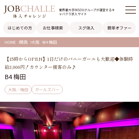
業界最大手INSOUグループが
運営するキ
ャバクラ求人サイト
はじめての方
お仕事検索
スグ体入
簡単オファー
HOME
関西
大阪
B4 梅田
【15時からOPEN】1日だけのバニーガールも大歓迎◆体験時
給3,000円！カウンター接客のみ♪
B4 梅田
大阪／梅田
ガールズバー