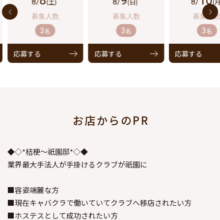
8
9
10
8/
(土)
8/
(日)
8/
(月
3
3
3
名
名
名
応募する
応募する
応募する
お店からのPR
◆◇*桔梗～祇園邸*◇◆
業界最大手法人が手掛けるクラブが祇園に
■容姿端麗な方
■現在キャバクラで働いていてクラブへ移店されたい方
■ホステスとして成功されたい方