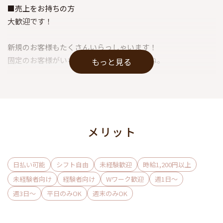
■売上をお持ちの方
大歓迎です！
新規のお客様もたくさんいらっしゃいます！
固定のお客様がいない方もご安心くださいね。
もっと見る
＿＿祇園で働きたいけどどんなお店が良いかわからない...
＿＿クラブで働いてみたいけど勇気がでない...
＿＿お客様が少ない...
＿＿今のお給料では物足りない...
メリット
など悩んでる方や少しでもご興味のある方は
是非一度面接にお越しくださいませ♪
日払い可能
シフト自由
未経験歓迎
時給1,200円以上
未経験者向け
経験者向け
Wワーク歓迎
週1日〜
今まで派遣で活躍していた人待遇面は同じ感じで働けます☆
週3日〜
平日のみOK
週末のみOK
貴方からのご応募お待ちしております◇*