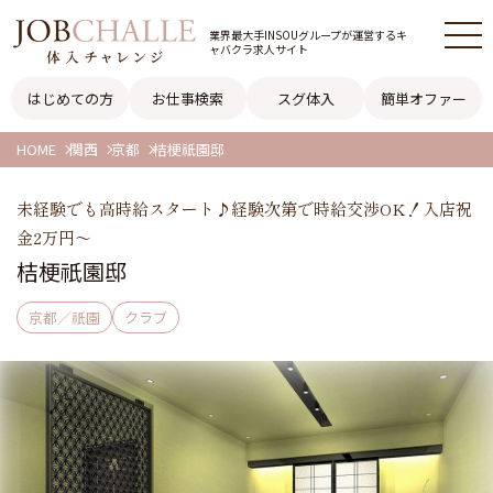
業界最大手INSOUグループが
運営するキ
ャバクラ求人サイト
はじめての方
お仕事検索
スグ体入
簡単オファー
HOME
関西
京都
桔梗祇園邸
未経験でも高時給スタート♪経験次第で時給交渉OK！入店祝
金2万円～
桔梗祇園邸
京都／祇園
クラブ