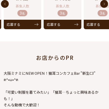
3
3
3
名
名
名
応募する
応募する
応募する
お店からのPR
大阪ミナミにNEW OPEN！猫耳コンカフェBar "新生C3"
ฅ^•ω•^ฅ
「可愛い制服を着てみたい」「猫耳…ちょっと興味あるか
も！」
そんな動機で大歓迎！