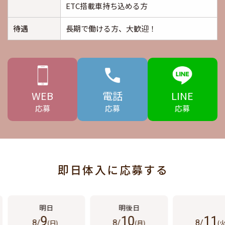
ETC搭載車持ち込める方
待遇
長期で働ける方、大歓迎！
WEB
電話
LINE
応募
応募
応募
即日体入に応募する
9
10
11
8/
(日)
8/
(月)
8/
(火