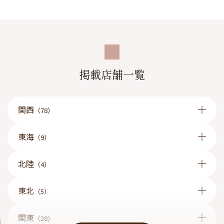
シフトは週1からOK！
希望シフトが120％叶っちゃう♪♪♪
＜面接時の履歴書は不要です＞ฅ•ω•ฅ
毎日19時半以降いつでもお越しいただけるので、
希望の日時を教えてくださいね♪
掲載店舗一覧
関西
（78）
東海
（9）
北陸
（4）
東北
（5）
関東
（28）