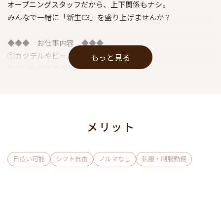
オープニングスタッフだから、上下関係もナシ。
みんなで一緒に「新生C3」を盛り上げませんか？
◆◆◆ お仕事内容 ◆◆◆
①カクテルやビール、簡単なお酒作り
もっと見る
②空いたグラスの片づけ
以上！誰にでもできる簡単なお仕事だけ☆
ミナミや日本橋の道路で見かける
メリット
路上でのビラ配りや客引き行為は一切ありません♪
100％店内のみでのお仕事です◎
日払い可能
シフト自由
ノルマなし
私服・制服勤務
お昼の仕事先にバレたくない、
彼氏・友達にバレたくない方も
安心してお仕事できる環境ですよっ₍˄·͈༝·͈˄₎♡