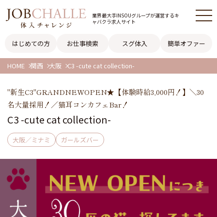
業界最大手INSOUグループが
運営するキ
ャバクラ求人サイト
はじめての方
お仕事検索
スグ体入
簡単オファー
HOME
関西
大阪
C3 -cute cat collection-
"新生C3"GRANDNEWOPEN★【体験時給3,000円！】＼30
名大量採用！／猫耳コンカフェBar！
C3 -cute cat collection-
大阪／ミナミ
ガールズバー