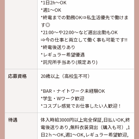
*1日2h～OK
*週1～OK
*終電までの勤務OK⇒私生活優先で働けま
す◎
*21:00～や22:00～など遅出出勤もOK
⇒今の仕事と両立して働く事も可能です!!
*終電後送りあり
*レギュラー希望優遇
*託児所手当あり(規定あり)
応募資格
20歳以上（高校生不可）
*BAR・ナイトワーク未経験OK
*学生・Wワーク歓迎
*コスプレ感覚でお仕事したい人歓迎！
待遇
体入時給3000円以上完全保証,日払いOK,終
電後送りあり,無料衣装貸出（購入も可）,1
日2ｈ～OK,週1～OK,レギュラー希望歓迎,