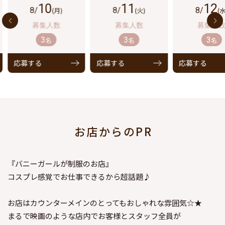
10
11
12
8/
(月)
8/
(火)
8/
(水
3
3
3
名
名
名
応募する
応募する
応募する
お店からのPR
『バニーガールが制服のお店』
コスプレ感覚でお仕事できるから超話題♪
お店はカウンターメインのとってもおしゃれな雰囲気☆★
まるで映画のような店内でお客様とスタッフ全員が