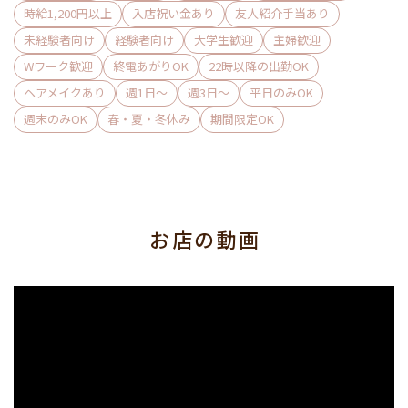
▼人を喜ばせる仕事がしたい方
時給1,200円以上
入店祝い金あり
友人紹介手当あり
▼自分の好きなコンテンツを世の中に広めたいと思っている
未経験者向け
経験者向け
大学生歓迎
主婦歓迎
方
Wワーク歓迎
終電あがりOK
22時以降の出勤OK
▼衣装はかわいいけど・・勇気がでない・・と断念した方
ヘアメイクあり
週1日〜
週3日〜
平日のみOK
ぜひ一度当店でチャレンジしてみませんか？
週末のみOK
春・夏・冬休み
期間限定OK
現在、学生・Wワークさん続々入店中★
面接は毎日受付してます！
最短での面接をご希望の方はTEL or LINEより
お店の動画
ご連絡お待ちしております＾＾