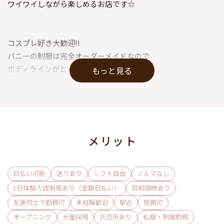
ワイワイしながら楽しめるお店です☆
コスプレ好き大歓迎!!
バニーの制服は完全オーダーメイドなので
ボディラインがとっても綺麗に見えます☆
もっと見る
いろんなタイプのバニースタッフがいて、
女の子だけの時はわきあいあい♪
メリット
シフトは週1～OK♪
学生の方、お昼の仕事をかけもちしたい方でも
安心して続けられるよう、希望のシフトを最大限考慮します
日払い可能
送りあり
シフト自由
ノルマなし
◎
1日体験入店制度あり（全額日払い）
昇給随時あり
希望は遠慮なく、何でも仰ってくださいね！
友達同士で勤務可
未経験歓迎
駅近
短期可
オープニング
大量採用
託児所あり
私服・制服勤務