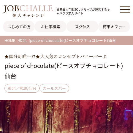
業界最大手INSOUグループが
運営するキ
ャバクラ求人サイト
はじめての方
お仕事検索
スグ体入
簡単オファー
HOME
東北
piece of chocolate(ピースオブチョコレート)仙台
★国分町唯一⁈★大人気のコンセプトバニーバー♪
piece of chocolate(ピースオブチョコレート)
仙台
東北／宮城/仙台
ガールズバー