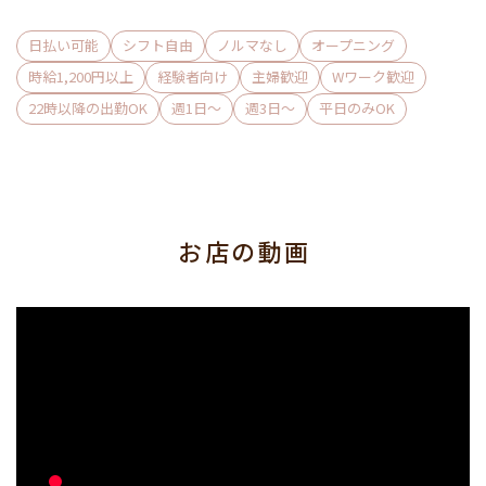
4）育児手当あり
5）多数バック手当あり
日払い可能
シフト自由
ノルマなし
オープニング
6）毎月昇給チャンスあり
時給1,200円以上
経験者向け
主婦歓迎
Wワーク歓迎
22時以降の出勤OK
週1日〜
週3日〜
平日のみOK
などなど、全員がしっかり稼げて
無理なくお仕事ができる環境をご用意♪
バンチはノルマや罰金は一切ありません！
お店の動画
だから働いた分の時給がしっかりお給料に反映◎
さらに、時給保証制度も完備されているので
未経験の方も希望額をちゃんと稼ぐことができるんです♪
【シフトは完全フリー制！】
学校やお昼の仕事を配慮して
「週1」「週末だけ」「1日3時間だけ」など、
バンチなら全てOK！！！