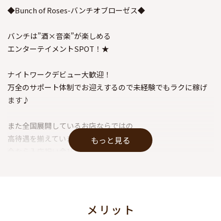
◆Bunch of Roses-バンチオブローゼス◆
バンチは”酒×音楽”が楽しめる
エンターテイメントSPOT！★
ナイトワークデビュー大歓迎！
万全のサポート体制でお迎えするので未経験でもラクに稼げ
ます♪
また全国展開しているお店ならではの
高待遇を揃えています◎
もっと見る
今なら入店祝い金15万円！
1）全員時給保証あり
2）日払いOK
3）送り迎え完備
メリット
→面接時も駅までお迎えOK！☆