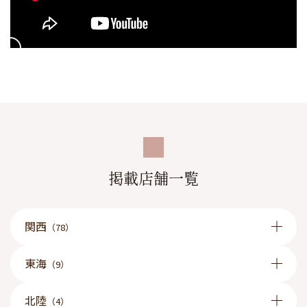
無理なくお仕事できる希望のシフトを教えてください○
まずは1体（1日体験入店）から始めませんか？！
内装やお客様の層、働く女の子・スタッフの雰囲気など
確認してから本入店を決めていただいてOK！
本入店を無理強いすることもないので
気軽にお越しください！
＜友達と一緒に面接＆1体も受付中♪＞
掲載店舗一覧
関西
（78）
東海
（9）
北陸
（4）