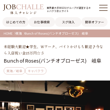
業界最大手INSOUグループが
運営するキ
ャバクラ求人サイト
はじめての方
お仕事検索
スグ体入
簡単オファー
HOME
東海
Bunch of Roses(バンチオブローゼス) 岐阜
未経験大歓迎★学生、Wワーク、バイトかけもち歓迎♪今な
ら入店祝い金15万円☆彡
Bunch of Roses(バンチオブローゼス) 岐阜
東海／岐阜
キャバクラ