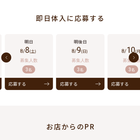
即日体入に応募する
8
9
10
8/
(土)
8/
(日)
8/
(月
3
3
3
名
名
名
応募する
応募する
応募する
お店からのPR