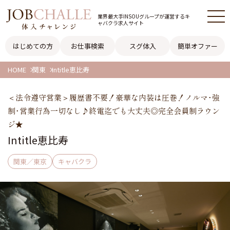
業界最大手INSOUグループが
運営するキ
ャバクラ求人サイト
はじめての方
お仕事検索
スグ体入
簡単オファー
HOME
関東
Intitle恵比寿
＜法令遵守営業＞履歴書不要！豪華な内装は圧巻！ノルマ･強
制･営業行為一切なし♪終電迄でも大丈夫◎完全会員制ラウン
ジ★
Intitle恵比寿
関東／東京
キャバクラ