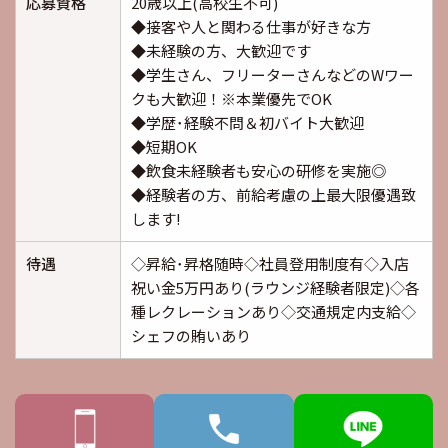
応募資格
20歳以上(高校生不可)
◆接客や人と関わる仕事が好きな方
◆未経験の方、大歓迎です
◆学生さん、フリーターさんなどのWワー
クも大歓迎！※本業優先でOK
◆学歴･経験不問＆初バイト大歓迎
◆短期OK
◆飲食未経験者も安心の研修を実施◎
◆経験者の方、前給考慮の上最大限優遇致
します!
待遇
◇昇給･昇格随時◇社員登用制度有◇入店
祝い金5万円あり(ラウンジ経験者限定)◇各
種レクレーションあり◇交通規定内支給◇
シェフの賄いあり