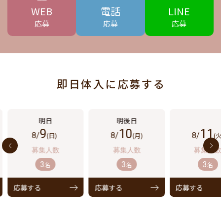
WEB
電話
LINE
応募
応募
応募
即日体入に応募する
9
10
11
8/
(日)
8/
(月)
8/
(火
3
3
3
名
名
名
応募する
応募する
応募する