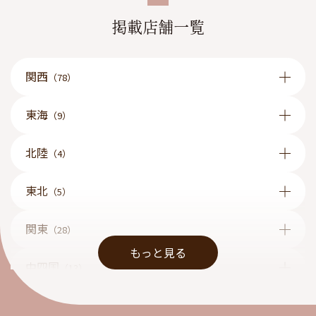
掲載店舗一覧
関西
（78）
東海
（9）
北陸
（4）
東北
（5）
関東
（28）
もっと見る
中四国
（13）
九州
（1）