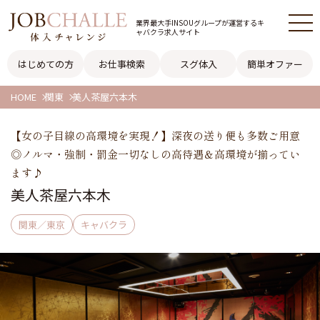
業界最大手INSOUグループが
運営するキ
ャバクラ求人サイト
はじめての方
お仕事検索
スグ体入
簡単オファー
HOME
関東
美人茶屋六本木
【女の子目線の高環境を実現！】深夜の送り便も多数ご用意
◎ノルマ・強制・罰金一切なしの高待遇＆高環境が揃ってい
ます♪
美人茶屋六本木
関東／東京
キャバクラ