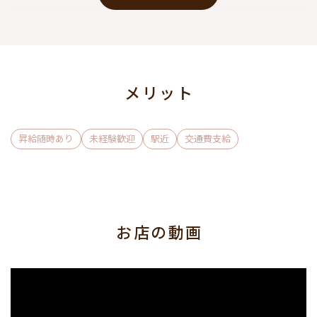
●【時給10,000円を最低保証！】
時給上限はありません！
強気な時給交渉も大歓迎です♪
メリット
●集客率は【六本木TOPクラス！】
新規のお客様が毎日多数来店中☆
昇給随時あり
未経験歓迎
駅近
交通費支給
●有名人なども来店◎
【良質な客層】です！
●Wワークも出来る【自由シフト制】を採用！
お店の動画
●衣装はドレスだけでなく
【ワンピスタイルもOK♪】
●【ヘアメ完備】なので、