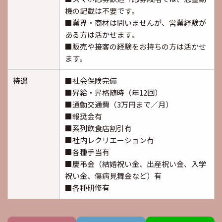
機の記載は不要です。
■業界・商材は問いませんが、営業経験が
ある⽅は活かせます。
■販売や接客の経験をお持ちの⽅は活かせ
ます。
待遇
■社会保険完備
■昇給・昇格随時（年12回）
■通勤交通費（3万円まで／⽉）
■報奨⾦有
■系列飲⾷店割引有
■社内レクリエーション有
■各種⼿当有
■慶弔⾦（結婚祝い⾦、出産祝い⾦、⼊学
祝い⾦、傷病⾒舞⾦など）有
■各種研修有