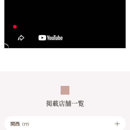
お店で全ての準備が出来ます。
●【鍵付き個人ロッカー完備！】
セキュリティー面もバッチリ☆
掲載店舗一覧
関西
（77）