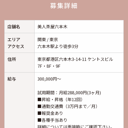
募集詳細
店舗名
美人茶屋六本木
エリア
関東 / 東京
アクセス
六本木駅より徒歩3分
住所
東京都港区六本木3-14-11 ケントスビル
7F・8F・9F
給与
300,000円～
試用期間：月給288,000円(3ヶ月)
■昇給・昇格（年12回）
■通勤交通費（3万円まで／⽉）
■報奨⾦あり
■各種⼿当あり
詳細については面接時にご確認下さい。