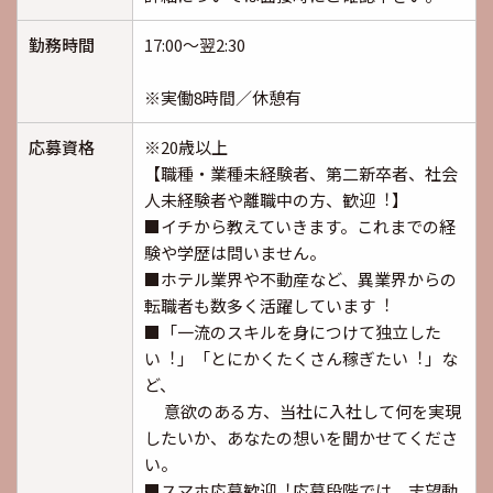
勤務時間
17:00～翌2:30
※実働8時間／休憩有
応募資格
※20歳以上
【職種・業種未経験者、第⼆新卒者、社会
⼈未経験者や離職中の⽅、歓迎︕】
■イチから教えていきます。これまでの経
験や学歴は問いません。
■ホテル業界や不動産など、異業界からの
転職者も数多く活躍しています︕
■「⼀流のスキルを⾝につけて独⽴した
い︕」「とにかくたくさん稼ぎたい︕」な
ど、
意欲のある⽅、当社に⼊社して何を実現
したいか、あなたの想いを聞かせてくださ
い。
■スマホ応募歓迎︕応募段階では、志望動