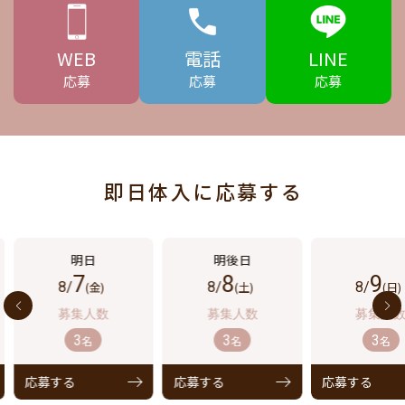
WEB
電話
LINE
応募
応募
応募
即日体入に応募する
7
8
9
8/
(金)
8/
(土)
8/
(日)
3
3
3
名
名
名
応募する
応募する
応募する