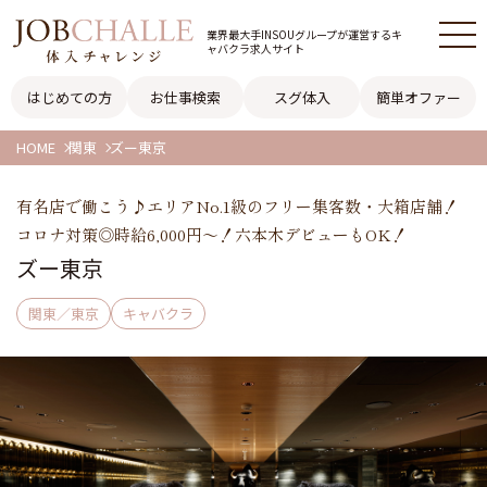
業界最大手INSOUグループが
運営するキ
ャバクラ求人サイト
はじめての方
お仕事検索
スグ体入
簡単オファー
HOME
関東
ズー東京
有名店で働こう♪エリアNo.1級のフリー集客数・大箱店舗！
コロナ対策◎時給6,000円～！六本木デビューもOK！
ズー東京
関東／東京
キャバクラ