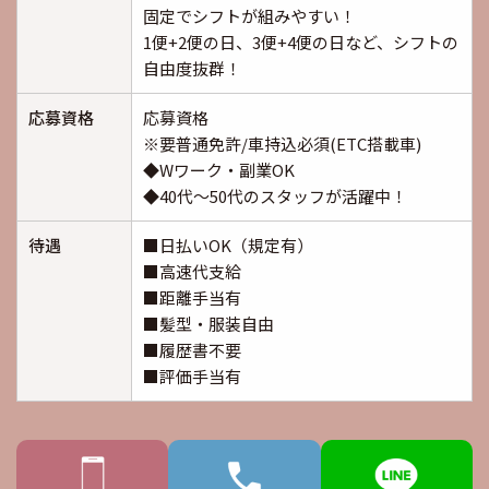
固定でシフトが組みやすい！
1便+2便の日、3便+4便の日など、シフトの
自由度抜群！
応募資格
応募資格
※要普通免許/車持込必須(ETC搭載車)
◆Wワーク・副業OK
◆40代～50代のスタッフが活躍中！
待遇
■日払いOK（規定有）
■高速代支給
■距離手当有
■髪型・服装自由
■履歴書不要
■評価手当有