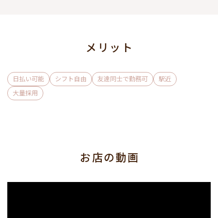
★安心の送り付き★
帰宅の際は遠方でもご自宅までお送りします！
5便もあるから待ち時間ナシ♪
(①24:50 ②翌1:20 ③翌2:00 ④翌2:50 ⑤翌3:50)
メリット
日払い可能
シフト自由
友達同士で勤務可
駅近
大量採用
お店の動画