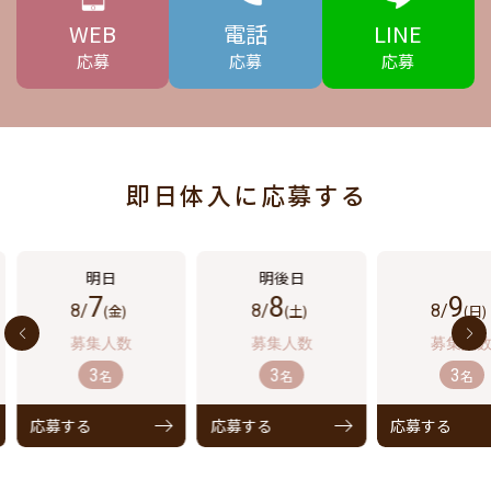
WEB
電話
LINE
応募
応募
応募
即日体入に応募する
7
8
9
8/
(金)
8/
(土)
8/
(日)
3
3
3
名
名
名
応募する
応募する
応募する