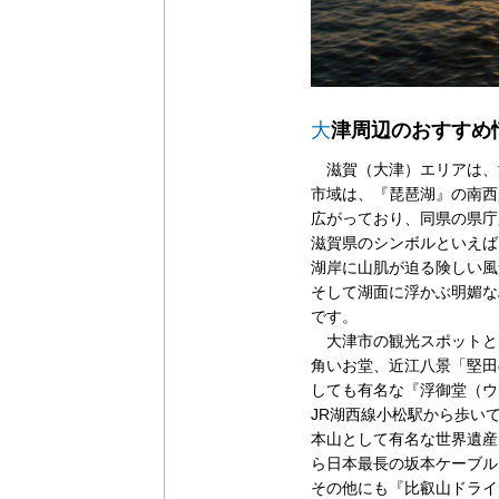
大
津周辺のおすすめ
滋賀（大津）エリアは、
市域は、『琵琶湖』の南西
広がっており、同県の県庁
滋賀県のシンボルといえば
湖岸に山肌が迫る険しい風
そして湖面に浮かぶ明媚な
です。
大津市の観光スポットと
角いお堂、近江八景「堅田
しても有名な『浮御堂（ウ
JR湖西線小松駅から歩い
本山として有名な世界遺産
ら日本最長の坂本ケーブル
その他にも『比叡山ドライ