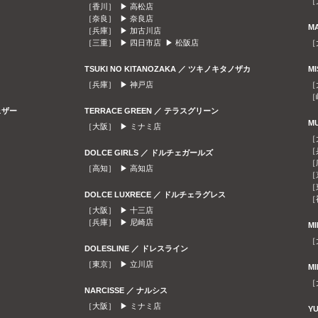
［
［香川］ ▶
高松店
［奈良］ ▶
奈良店
M
［兵庫］ ▶
加古川店
［三重］ ▶
四日市店
▶
松阪店
［
TSUKI NO KITANOZAKA ／ ツキノキタノザカ
M
［兵庫］ ▶
神戸店
［
［
ェザー
TERRACE GREEN ／ テラスグリーン
M
［大阪］ ▶
ミナミ店
［
［
DOLCE GIRLS ／ ドルチェガールズ
［
［高知］ ▶
高知店
［
［
DOLCE LUXRECE ／ ドルチェラグレス
［
［大阪］ ▶
十三店
［兵庫］ ▶
尼崎店
M
［
DOLESLINE ／ ドレスライン
［東京］ ▶
立川店
M
［
NARCISSE ／ ナルシス
［大阪］ ▶
ミナミ店
Y