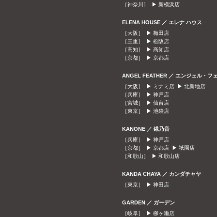
［神奈川］ ▶
新横浜店
ELENA HOUSE ／ エレナ ハウス
［大阪］ ▶
梅田店
［三重］ ▶
松阪店
［高知］ ▶
高知店
［京都］ ▶
京都店
ANGEL FEATHER ／ エンジェル・フ
［大阪］ ▶
ミナミ店
▶
北新地店
［兵庫］ ▶
神戸店
［宮城］ ▶
仙台店
［東京］ ▶
池袋店
KANONE ／ 錵乃音
［兵庫］ ▶
神戸店
［京都］ ▶
京都店
▶
祇園店
［和歌山］ ▶
和歌山店
KANDA CHAYA ／ カンダチャヤ
［東京］ ▶
神田店
GARDEN ／ ガーデン
［岐阜］ ▶
柳ヶ瀬店