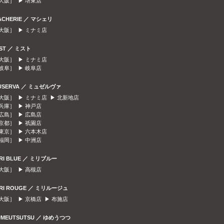
大阪］ ▶
堺東店
ACHERIE ／ マシェリ
大阪］ ▶
ミナミ店
IST ／ ミスト
大阪］ ▶
ミナミ店
岐阜］ ▶
岐阜店
USERVA ／ ミュゼルヴァ
大阪］ ▶
ミナミ店
▶
北新地店
兵庫］ ▶
神戸店
広島］ ▶
広島店
京都］ ▶
祇園店
東京］ ▶
六本木店
福岡］ ▶
中洲店
IRI BLUE ／ ミリブルー
大阪］ ▶
高槻店
IRI ROUGE ／ ミリルージュ
大阪］ ▶
京橋店
▶
布施店
UMEUTSUTSU ／ ゆめうつつ