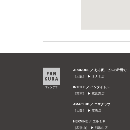
ARUNODE ／ ある夜、ビルの片隅で
［大阪］ ▶
ミナミ店
INTITLE ／ インタイトル
［東京］ ▶
恵比寿店
AMACLUB ／ エマクラブ
［大阪］ ▶
江坂店
HERMINE ／ エルミネ
［和歌山］ ▶
和歌山店