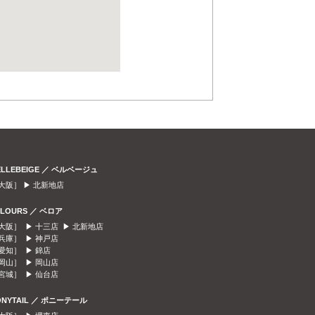
ELLEBEIGE ／ ベルベージュ
大阪］ ▶
北新地店
ELOURS ／ ベロア
大阪］ ▶
十三店
▶
北新地店
兵庫］ ▶
神戸店
愛知］ ▶
錦店
岡山］ ▶
岡山店
宮城］ ▶
仙台店
ONYTAIL ／ ポニーテール