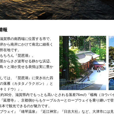
情報
滋賀県の南西端に位置する市で、
岸から南岸にかけて南北に細長く
所在地です。
もちろん『琵琶湖』。
景からさざ波寄せる静かな浜辺、
島々と湖が見せる表情は実に豊か
しては、『琵琶湖』に突き出た四
の落雁（カタタノラクガン）」と
キミドウ）』。
て約30分、滋賀県内でもっとも高いとされる落差76mの『楊梅（ヨウバ
『延暦寺』、京都側からもケーブルカーとロープウェイを乗り継いで登
1本で観光できるのが魅力です。
ブウェイ』『雄琴温泉』『近江神宮』『日吉大社』など、大津市には見