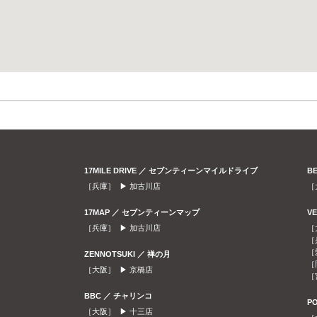
17MILE DRIVE ／ セブンティーンマイルドライブ
B
［兵庫］ ▶
加古川店
［
17MAP ／ セブンティーンマップ
V
［兵庫］ ▶
加古川店
［
［
［
ZENNOTSUKI ／ 禅の月
［
［大阪］ ▶
京橋店
［
BBC ／ チャリンコ
P
［大阪］ ▶
十三店