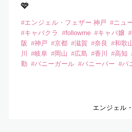
🩷
#エンジェル・フェザー 神戸
#ニュ
#キャバクラ
#followme
#キャバ嬢
阪
#神戸
#京都
#滋賀
#奈良
#和歌
川
#岐阜
#岡山
#広島
#香川
#高知
勤
#バニーガール
#バニーバー
#バ
エンジェル・