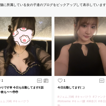
舗に所属している女の子達のブログを
ピックアップして表示しています
1
1
りです🌸 今日も出勤してます❕❕ 話
今日出勤してます( ¨̮ )
飲も〜〜🥹🥹
#ジェム 川崎
#キャバクラ
#ファン
ジェム 川崎
#キャバクラ
#followme
#キャバ嬢
#神奈川
#本日
勤