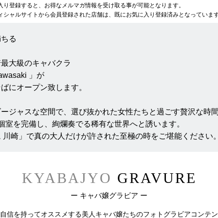
入り登録すると、お得なメルマガ情報を受け取る事が可能となります。
ィシャルサイトから会員登録された店舗は、既にお気に入り登録済みとなっていま
満ちる
崎最大級のキャバクラ
awasaki 」が
そばにオープン致します。
ゴージャスな空間で、選び抜かれた女性たちと過ごす贅沢な時
の個室を完備し、絢爛奏でる稀有な世界へと誘います。
 川崎」で真の大人だけが許された至極の時をご堪能ください
KYABAJYO
GRAVURE
ー キャバ嬢グラビア ー
自信を持ってオススメする
美人キャバ嬢たちのフォトグラビアコンテン