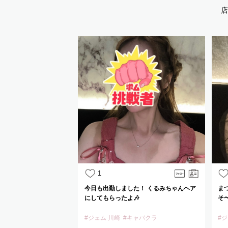
店
1
今日も出勤しました！ くるみちゃんヘア
まつ
にしてもらったよ🎶
そ〜
#ジェム 川崎
#キャバクラ
#