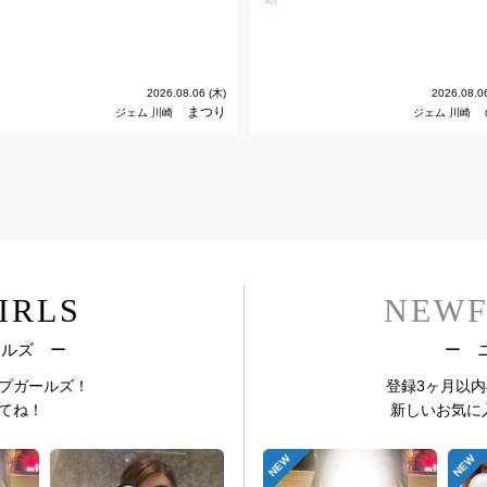
2026.08.06 (木)
2026.08.0
まつり
ジェム 川崎
ジェム 川崎
IRLS
NEWF
ールズ ー
ー 
プガールズ！
登録3ヶ月以
てね！
新しいお気に
NEW
NEW