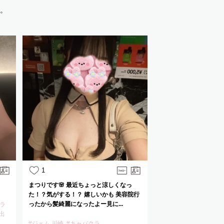
。
1
まつりです🌸 最近ちょっと涼しくなっ
た！？気がする！？ 嬉しいかも 美容院行
ったから髪綺麗になったよー見に...
クラ
出
#ジェム 川崎
#キャバクラ