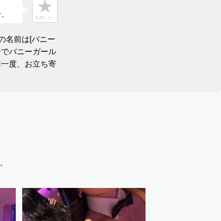
す。
店の名前は[バニー
ーでバニーガール
非一度、お立ち寄
。