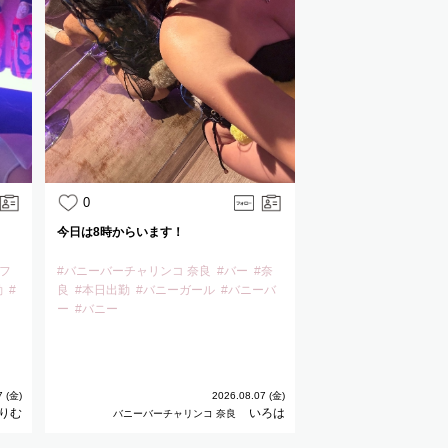
0
今日は8時からいます！
#フ
#バニーバーチャリンコ 奈良
#バー
#奈
勤
#
良
#本日出勤
#バニーガール
#バニーバ
ー
#バニー
7 (金)
2026.08.07 (金)
りむ
いろは
バニーバーチャリンコ 奈良