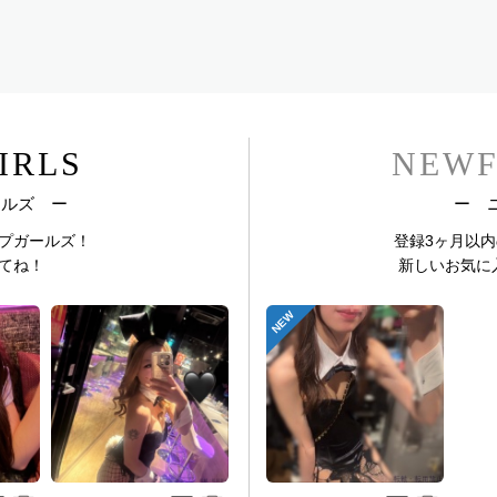
IRLS
NEWF
ールズ ー
ー 
プガールズ！
登録3ヶ月以
てね！
新しいお気に
NEW