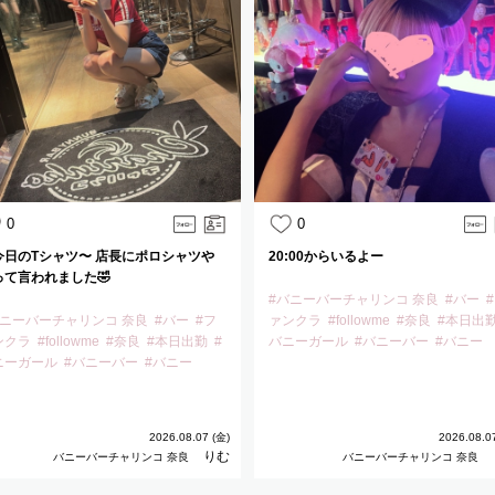
0
0
今日のTシャツ〜 店長にポロシャツや
20:00からいるよー
って言われました🤣
#バニーバーチャリンコ 奈良
#バー
バニーバーチャリンコ 奈良
#バー
#フ
ァンクラ
#followme
#奈良
#本日出
ンクラ
#followme
#奈良
#本日出勤
#
バニーガール
#バニーバー
#バニー
ニーガール
#バニーバー
#バニー
2026.08.07 (金)
2026.08.0
りむ
バニーバーチャリンコ 奈良
バニーバーチャリンコ 奈良