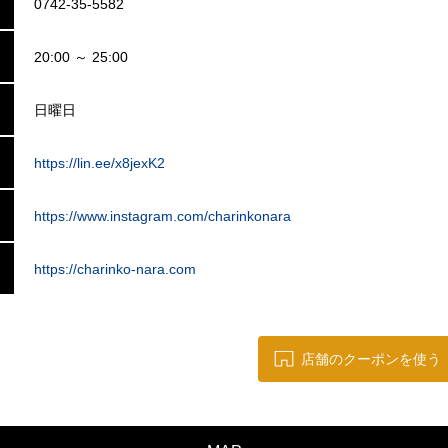
0742-35-5582
20:00 ～ 25:00
日曜日
https://lin.ee/x8jexK2
https://www.instagram.com/charinkonara
https://charinko-nara.com
店舗のクーポンを使う