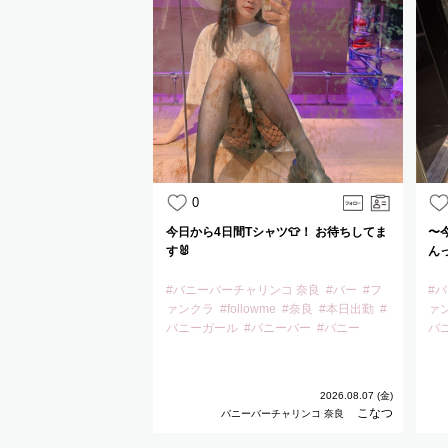
0
今日から4日間Tシャツ👕！ お待ちしてま
〜
す🐰
ん
#バニーバーチャリンコ 奈良
#バー
#フ
#
ァンクラ
#followme
#奈良
#本日出勤
#
ァ
バニーガール
#バニーバー
#バニー
バ
2026.08.07 (金)
こなつ
バニーバーチャリンコ 奈良