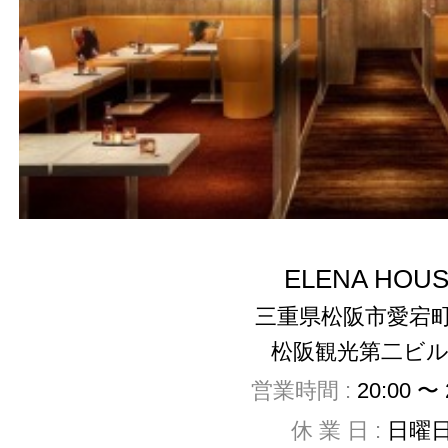
ELENA HOU
三重県松阪市愛宕町3
松阪観光第二ビル 
営業時間 :
20:00 〜 
休 業 日 :
日曜