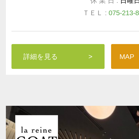
休 業 日 :
日曜
ＴＥＬ :
075-213-
詳細を見る
>
MAP