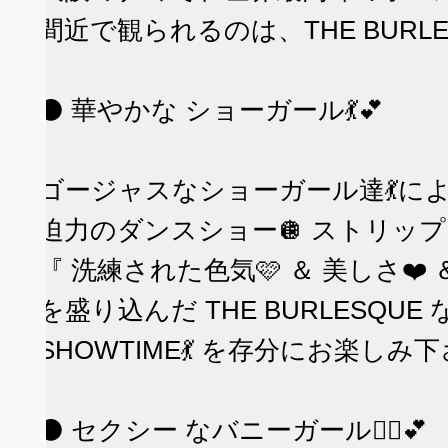
間近で観られるのは、THE BURLES
⚫️ 華やかな ショーガール💃💕
ゴージャスなショーガール達💃に
迫力のダンスショー🪩 ストリップ
『 洗練された色気🩷 ＆ 美しさ❤️ 
に
を盛り込んだ THE BURLESQUE
SHOWTIME💃 を存分にお楽しみ下
⚫️ セクシー なバニーガール👯‍♀️💕