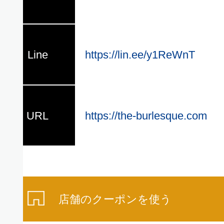
の
Line
https://lin.ee/y1ReWnT
失
に
URL
https://the-burlesque.com
予
償
店舗のクーポンを使う
の