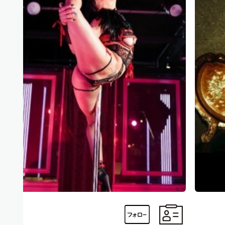
為
，
た
た