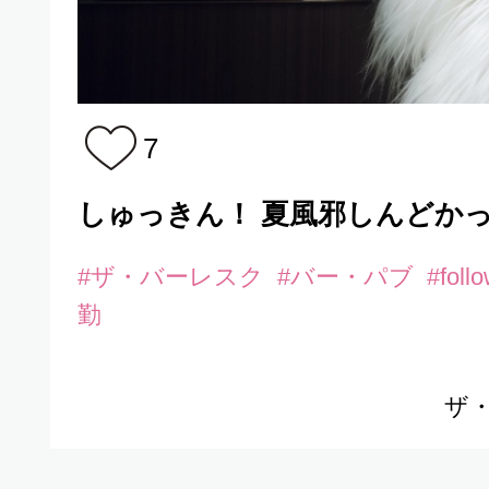
る
7
別
しゅっきん！ 夏風邪しんどかった
定
#ザ・バーレスク
#バー・パブ
#fol
勤
は
ザ