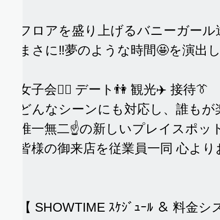
フロアを盛り上げるバニーガール達
まさに‼️夢のような時間🤩を演出
女子会🙎‍♀️ デート👫 観光✈️ 接待👔
どんなシーンにも対応し、誰もが楽
唯一無二☝️の新しいプレイスポット
皆様の御来店を従業員一同 心よりお待
り
【 SHOWTIME ｽｹｼﾞｭｰﾙ ＆ 料