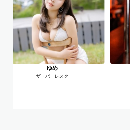
わ
ゆめ
ザ・バーレスク
，
優