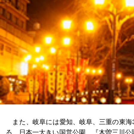
また、岐阜には愛知、岐阜、三重の東海
る、日本一大きい国営公園、『木曽三川公