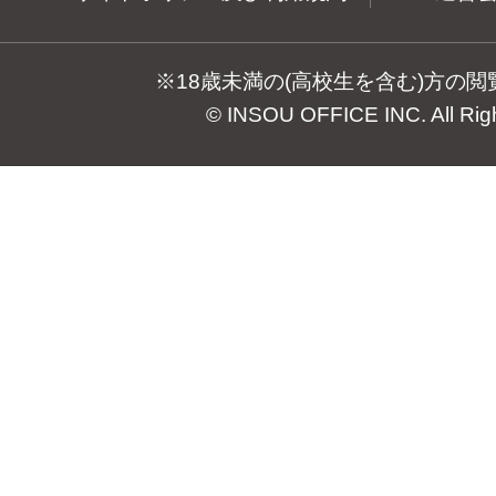
※18歳未満の(高校生を含む)方の
© INSOU OFFICE INC. All Rig