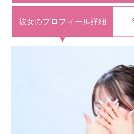
彼女のプロフィール詳細