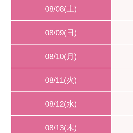
08/08(土)
08/09(日)
08/10(月)
08/11(火)
08/12(水)
08/13(木)