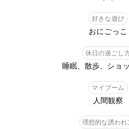
好きな遊び
おにごっこ
休日の過ごし
睡眠、散歩、ショ
マイブーム
人間観察
理想的な誘われ