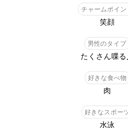
チャームポイン
笑顔
男性のタイプ
たくさん喋る
好きな食べ物
肉
好きなスポー
水泳