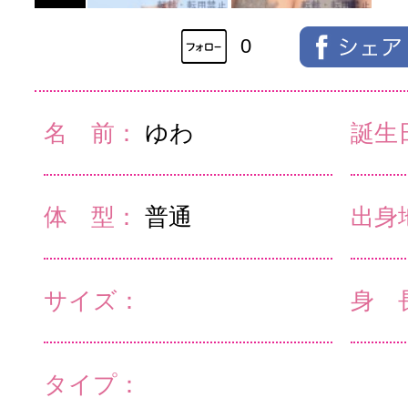
0
名 前：
ゆわ
誕生
体 型：
普通
出身
サイズ：
身 
タイプ：