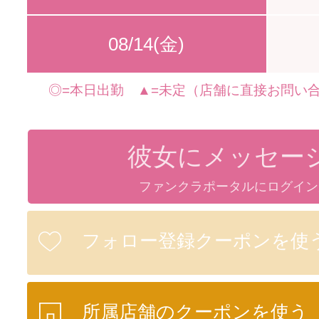
08/14(金)
◎=本日出勤 ▲=未定（店舗に直接お問い合
彼女にメッセー
ファンクラポータルにログイン
フォロー登録クーポンを使
所属店舗のクーポンを使う