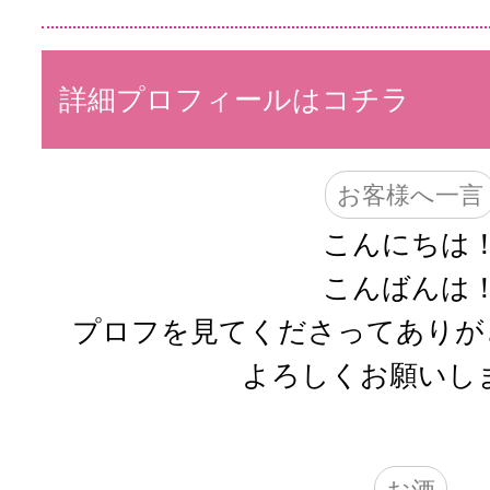
詳細プロフィールはコチラ
お客様へ一言
こんにちは
こんばんは
プロフを見てくださってありがと
よろしくお願いします