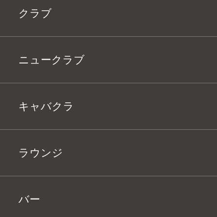
クラブ
ニュークラブ
キャバクラ
ラウンジ
バー