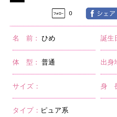
0
名 前：
ひめ
誕生
体 型：
普通
出身
サイズ：
身 
タイプ：
ピュア系