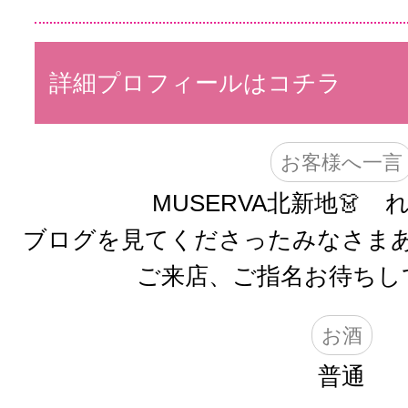
詳細プロフィールはコチラ
お客様へ一言
MUSERVA北新地👗 れ
ブログを見てくださったみなさまあ
ご来店、ご指名お待ちして
お酒
普通