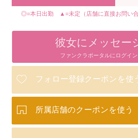
◎=本日出勤 ▲=未定（店舗に直接お問い合
彼女にメッセー
ファンクラポータルにログイン
フォロー登録クーポンを使
所属店舗のクーポンを使う