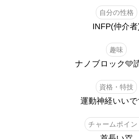
自分の性格
INFP(仲介者
趣味
ナノブロック🩵読
資格・特技
運動神経いいで
チャームポイン
首長い🦒