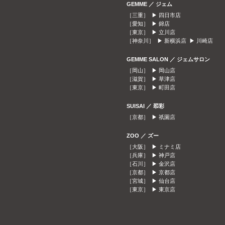
GEMME ／ ジェム
［三重］ ▶
四日市店
［愛知］ ▶
錦店
［東京］ ▶
立川店
［神奈川］ ▶
新横浜店
▶
川崎店
GEMME SALON ／ ジェムサロン
［岡山］ ▶
岡山店
［滋賀］ ▶
草津店
［東京］ ▶
町田店
SUISAI ／ 翆彩
［京都］ ▶
祇園店
ZOO ／ ズー
［大阪］ ▶
ミナミ店
［兵庫］ ▶
神戸店
［石川］ ▶
金沢店
［京都］ ▶
京都店
［宮城］ ▶
仙台店
［東京］ ▶
東京店