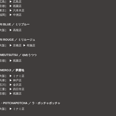
広島］ ▶
広島店
京都］ ▶
祇園店
東京］ ▶
六本木店
福岡］ ▶
中洲店
IRI BLUE ／ ミリブルー
大阪］ ▶
高槻店
IRI ROUGE ／ ミリルージュ
大阪］ ▶
京橋店
▶
布施店
UMEUTSUTSU ／ ゆめうつつ
京都］ ▶
祇園店
UMEROJI ／ 夢露地
大阪］ ▶
ミナミ店
兵庫］ ▶
神戸店
石川］ ▶
金沢店
三重］ ▶
四日市店
京都］ ▶
祇園店
A・POTCHAPOTCHA ／ ラ・ポッチャポッチャ
大阪］ ▶
ミナミ店