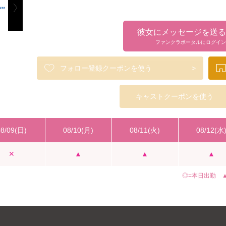
彼女にメッセージを送る
ファンクラポータルにログイン
フォロー登録クーポンを使う
>
キャストクーポンを使う
08/09(日)
08/10(月)
08/11(火)
08/12(水
✕
▲
▲
▲
◎=本日出勤 