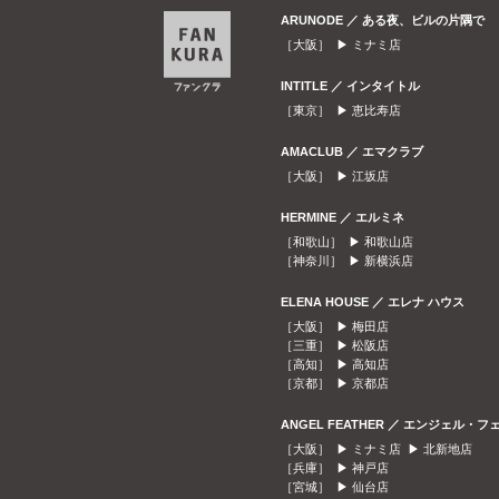
ARUNODE ／ ある夜、ビルの片隅で
［大阪］ ▶
ミナミ店
INTITLE ／ インタイトル
［東京］ ▶
恵比寿店
AMACLUB ／ エマクラブ
［大阪］ ▶
江坂店
HERMINE ／ エルミネ
［和歌山］ ▶
和歌山店
［神奈川］ ▶
新横浜店
ELENA HOUSE ／ エレナ ハウス
［大阪］ ▶
梅田店
［三重］ ▶
松阪店
［高知］ ▶
高知店
［京都］ ▶
京都店
ANGEL FEATHER ／ エンジェル・フ
［大阪］ ▶
ミナミ店
▶
北新地店
［兵庫］ ▶
神戸店
［宮城］ ▶
仙台店