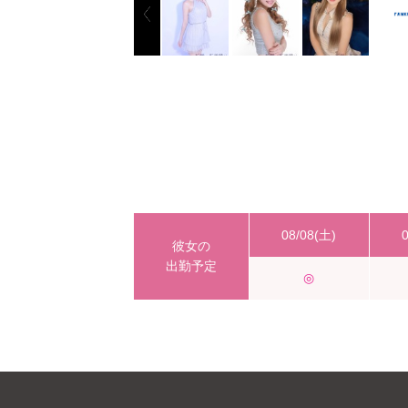
08/08(土)
彼女の
出勤予定
◎