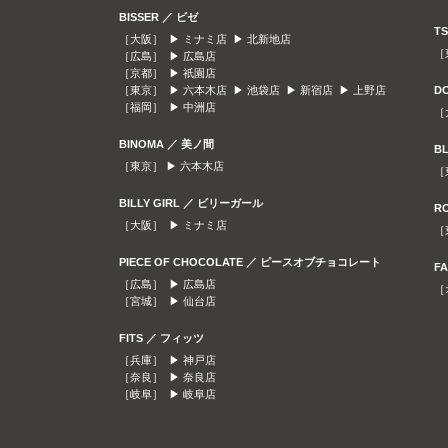
BISSER ／ ビゼ
T
［大阪］ ▶
ミナミ店
▶
北新地店
［
［広島］ ▶
広島店
［京都］ ▶
祇園店
［東京］ ▶
六本木店
▶
池袋店
▶
新宿店
▶
上野店
D
［福岡］ ▶
中洲店
［
BINOMA ／ 美ノ間
B
［東京］ ▶
六本木店
［
BILLY GIRL ／ ビリーガール
R
［大阪］ ▶
ミナミ店
［
PIECE OF CHOCOLATE ／ ピースオブチョコレート
F
［広島］ ▶
広島店
［
［宮城］ ▶
仙台店
FITS ／ フィッツ
［兵庫］ ▶
神戸店
［奈良］ ▶
奈良店
［岐阜］ ▶
岐阜店