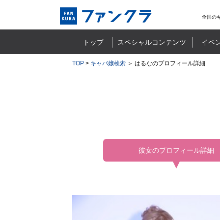
全国の
トップ
スペシャルコンテンツ
イベ
TOP
>
キャバ嬢検索
＞ はるなのプロフィール詳細
彼女のプロフィール詳細