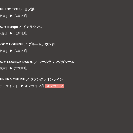
SUKI NO SOU ／ 月ノ湊
東京］ ▶
六本木店
OOR lounge ／ ドアラウンジ
大阪］ ▶
北新地店
LOOM LOUNGE ／ ブルームラウンジ
東京］ ▶
六本木店
OOM LOUNGE DASYL ／ ルームラウンジダジール
東京］ ▶
六本木店
ANKURA ONLINE ／ ファンクラオンライン
オンライン］ ▶
オンライン店
オンライン