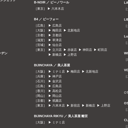
ラウンジェット
B-NOIR ／ ビーノワール
L
［東京］ ▶
六本木店
［
B4 ／ ビーフォー
L
［広島］ ▶
広島店
［
［大阪］ ▶
梅田店
▶
北新地店
［京都］ ▶
京都店
L
［滋賀］ ▶
草津店
［
［宮城］ ▶
仙台店
［東京］ ▶
立川店
▶
赤坂店
▶
神田店
▶
町田店
ガーデン
W
▶
新橋店
▶
上野店
［
BIJINCHAYA ／ 美人茶屋
V
［大阪］ ▶
ミナミ店
▶
梅田店
▶
北新地店
［兵庫］ ▶
神戸店
［
［石川］ ▶
金沢店
［広島］ ▶
広島店
［香川］ ▶
高松店
O
［岡山］ ▶
岡山店
［京都］ ▶
祇園店
O
［東京］ ▶
六本木店
▶
新宿店
▶
新橋店
▶
上野店
［
BIJINCHAYA RIKYU ／ 美人茶屋 離宮
C
［大阪］ ▶
ミナミ店
［