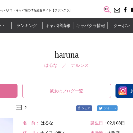
キャバクラ・キャバ嬢の情報総合サイト【ファンクラ】
ント
ランキング
キャバ嬢情報
キャバクラ情報
クーポン
haruna
はるな ／
ナルシス
彼女のブログ一覧
2
名 前：
はるな
誕生日：
02月08日
体 型：
ナイスバディ
出身地：
大阪府