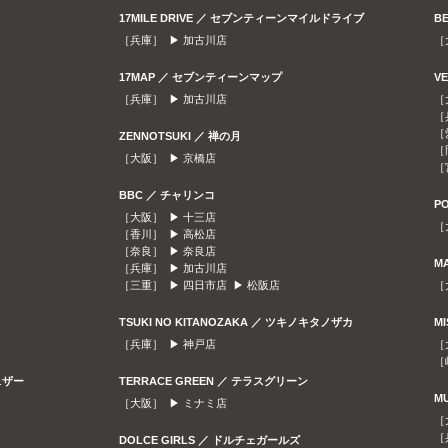
17MILE DRIVE ／ セブンティーンマイルドライブ
B
［兵庫］ ▶
加古川店
［
17MAP ／ セブンティーンマップ
V
［兵庫］ ▶
加古川店
［
［
［
ZENNOTSUKI ／ 禅の月
［
［大阪］ ▶
京橋店
［
BBC ／ チャリンコ
P
［大阪］ ▶
十三店
［
［香川］ ▶
高松店
［奈良］ ▶
奈良店
M
［兵庫］ ▶
加古川店
［三重］ ▶
四日市店
▶
松阪店
［
TSUKI NO KITANOZAKA ／ ツキノキタノザカ
M
［兵庫］ ▶
神戸店
［
［
ェザー
TERRACE GREEN ／ テラスグリーン
M
［大阪］ ▶
ミナミ店
［
［
DOLCE GIRLS ／ ドルチェガールズ