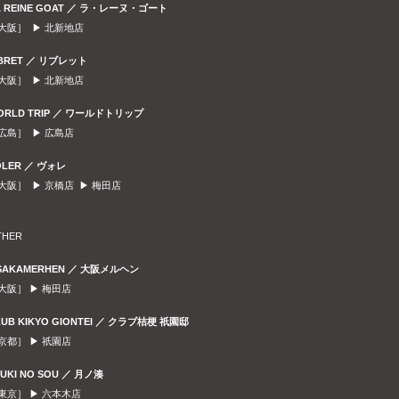
A REINE GOAT ／ ラ・レーヌ・ゴート
大阪］ ▶
北新地店
IBRET ／ リブレット
大阪］ ▶
北新地店
ORLD TRIP ／ ワールドトリップ
広島］ ▶
広島店
OLER ／ ヴォレ
大阪］ ▶
京橋店
▶
梅田店
THER
SAKAMERHEN ／ 大阪メルヘン
大阪］ ▶
梅田店
LUB KIKYO GIONTEI ／ クラブ桔梗 祇園邸
京都］ ▶
祇園店
SUKI NO SOU ／ 月ノ湊
東京］ ▶
六本木店