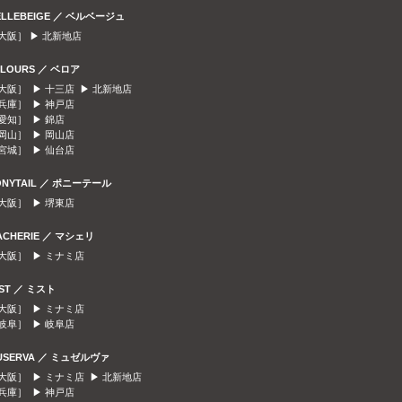
ELLEBEIGE ／ ベルベージュ
大阪］ ▶
北新地店
ELOURS ／ ベロア
大阪］ ▶
十三店
▶
北新地店
兵庫］ ▶
神戸店
愛知］ ▶
錦店
岡山］ ▶
岡山店
宮城］ ▶
仙台店
ONYTAIL ／ ポニーテール
大阪］ ▶
堺東店
ACHERIE ／ マシェリ
大阪］ ▶
ミナミ店
IST ／ ミスト
大阪］ ▶
ミナミ店
岐阜］ ▶
岐阜店
USERVA ／ ミュゼルヴァ
大阪］ ▶
ミナミ店
▶
北新地店
兵庫］ ▶
神戸店