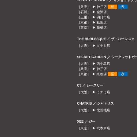
SUNSET LOUNGET ／ サンセット
［兵庫］ ▶
神戸店
昼
夜
［石川］ ▶
金沢店
［三重］ ▶
四日市店
［京都］ ▶
祇園店
［東京］ ▶
新橋店
THE BURLESQUE ／ ザ・バーレスク
［大阪］ ▶
ミナミ店
SECRET GARDEN ／ シークレット
［大阪］ ▶
西中島店
［兵庫］ ▶
神戸店
［京都］ ▶
京都店
昼
夜
C3 ／ シースリー
［大阪］ ▶
ミナミ店
CHATRIS ／ シャトリス
［大阪］ ▶
北新地店
XEE ／ ジー
［東京］ ▶
六本木店