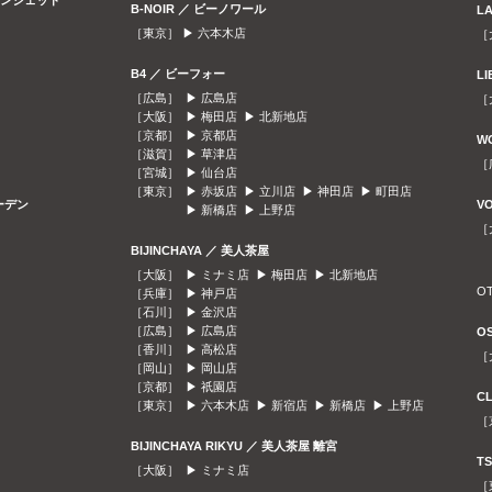
ラウンジェット
B-NOIR ／ ビーノワール
L
［東京］ ▶
六本木店
［
B4 ／ ビーフォー
L
［広島］ ▶
広島店
［
［大阪］ ▶
梅田店
▶
北新地店
［京都］ ▶
京都店
W
［滋賀］ ▶
草津店
［
［宮城］ ▶
仙台店
［東京］ ▶
赤坂店
▶
立川店
▶
神田店
▶
町田店
ガーデン
V
▶
新橋店
▶
上野店
［
BIJINCHAYA ／ 美人茶屋
［大阪］ ▶
ミナミ店
▶
梅田店
▶
北新地店
O
［兵庫］ ▶
神戸店
［石川］ ▶
金沢店
［広島］ ▶
広島店
O
［香川］ ▶
高松店
［
［岡山］ ▶
岡山店
［京都］ ▶
祇園店
C
［東京］ ▶
六本木店
▶
新宿店
▶
新橋店
▶
上野店
［
BIJINCHAYA RIKYU ／ 美人茶屋 離宮
T
［大阪］ ▶
ミナミ店
［