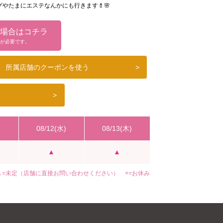
やたまにエステなんかにも行きます💄🌸
ai0217 〗です🤍
場合はコチラ
す💕 あと自分自身が頼りないので色々と計画してく
が必要です。
笑)♡
所属店舗のクーポンを使う
>
です☺️🌸
>
#北新地ニュークラ
#北新地キャバ
#北新地
#大阪ニュークラ
#大阪キャバ
#大阪キャバ
クラブ
#キャバ
#二階堂まい
#まい
)
08/12(水)
08/13(木)
▲
▲
▲=未定（店舗に直接お問い合わせください） ×=お休み