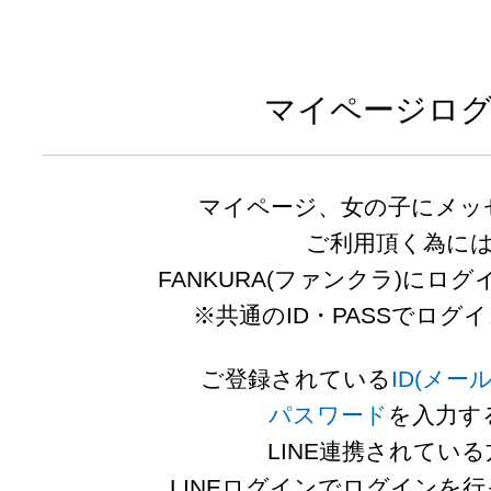
全国のキャバクラ・キャバ嬢の情報総合サイト
マイページロ
マイページ、女の子にメッ
ご利用頂く為に
FANKURA(ファンクラ)にロ
※共通のID・PASSでログ
ご登録されている
ID(メー
パスワード
を入力す
LINE連携されてい
LINEログイン
でログインを行