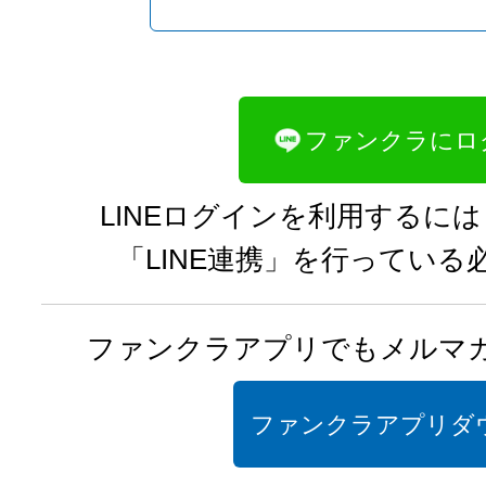
GPSでお店を探す
キャバクラを
LINEログイン
ファンクラにロ
KYABAJYO
G
LINEログインを利用するには
ー キャバ嬢グラ
「LINE連携」を行っている
ファンクラが自信を持って
の美人キャバ嬢達のフォトグラ
ファンクラアプリでもメルマ
キャバ嬢グラビアを12件ピックア
ファンクラアプリダ
Best KYABAJO：