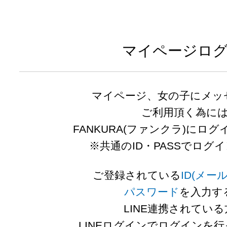
全国のキャバクラ・キャバ嬢の情報総合サイト
マイページロ
マイページ、女の子にメッ
ご利用頂く為に
FANKURA(ファンクラ)にロ
※共通のID・PASSでログ
ご登録されている
ID(メー
パスワード
を入力す
LINE連携されてい
LINEログイン
でログインを行