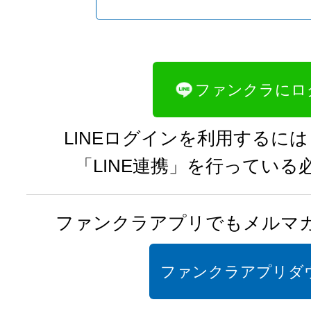
GPSでお店を探す
キャバクラを
LINEログイン
ファンクラにロ
KYABAJYO
G
LINEログインを利用するには
ー キャバ嬢グラ
「LINE連携」を行っている
ファンクラが自信を持って
の美人キャバ嬢達のフォトグラ
ファンクラアプリでもメルマ
キャバ嬢グラビアを12件ピックア
ファンクラアプリダ
Best KYABAJO：