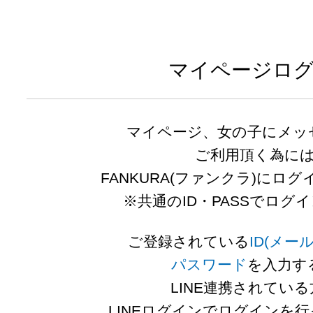
全国のキャバクラ・キャバ嬢の情報総合サイト
マイページロ
マイページ、女の子にメッ
ご利用頂く為に
FANKURA(ファンクラ)にロ
※共通のID・PASSでログ
ご登録されている
ID(メー
パスワード
を入力す
LINE連携されてい
LINEログイン
でログインを行