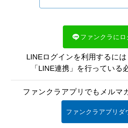
GPSでお店を探す
キャバクラを
LINEログイン
ファンクラにロ
KYABAJYO
G
LINEログインを利用するには
ー キャバ嬢グラ
「LINE連携」を行っている
ファンクラが自信を持って
の美人キャバ嬢達のフォトグラ
ファンクラアプリでもメルマ
キャバ嬢グラビアを12件ピックア
ファンクラアプリダ
Best KYABAJO：