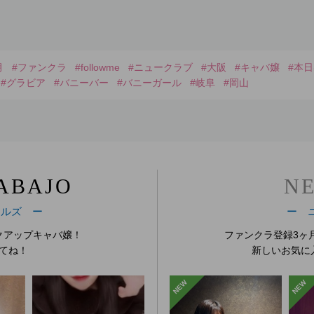
月
#ファンクラ
#followme
#ニュークラブ
#大阪
#キャバ嬢
#本
#グラビア
#バニーバー
#バニーガール
#岐阜
#岡山
ABAJO
N
ールズ ー
ー 
クアップキャバ嬢！
ファンクラ登録3ヶ
てね！
新しいお気に
NEW
NEW