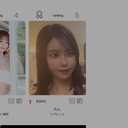
4
5
ng
ranking
前回9位
か
れん
ス 梅田
リブレット