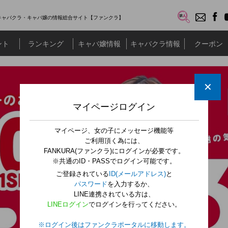
キャバクラ・キャバ嬢の情報総合サイト【ファンクラ】
ント
ランキング
キャバ嬢情報
キャバクラ情報
クーポン
✕
マイページログイン
マイページ、女の子にメッセージ機能等
ご利用頂く為には、
FANKURA(ファンクラ)にログインが必要です。
※共通のID・PASSでログイン可能です。
ご登録されている
ID(メールアドレス)
と
パスワード
を入力するか、
LINE連携されている方は、
LINEログイン
でログインを行ってください。
※ログイン後はファンクラポータルに移動します。