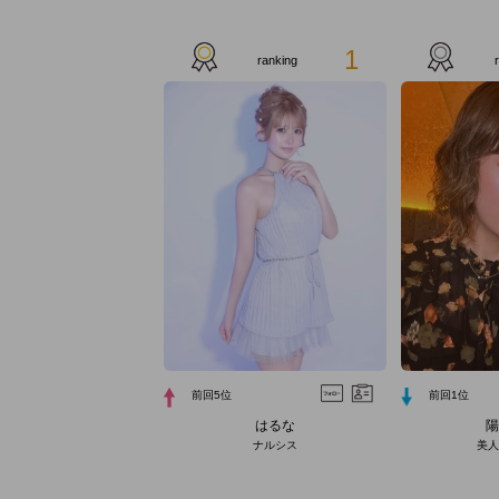
1
ranking
前回5位
前回1位
はるな
陽
ナルシス
美人