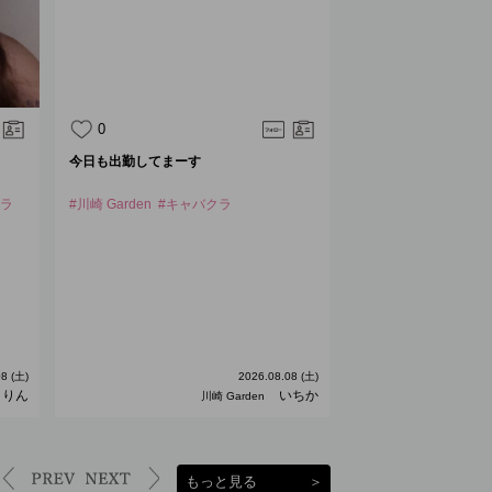
0
1
今日も出勤してまーす
出勤してます💕
クラ
#川崎 Garden
#キャバクラ
#ZOO ミナミ
#キャ
#ニュークラブ
#foll
グラビア
#東京
#大
賀
#奈良
#和歌山
#
#岐阜
#岡山
#広島
#仙台
#本日出勤
#バ
ーバー
#バニー
#バ
8 (土)
2026.08.08 (土)
りん
いちか
川崎 Garden
もっと見る
＞