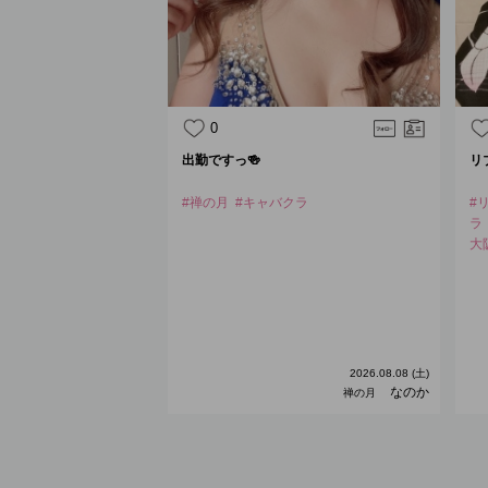
0
出勤ですっ🍻
リ
#禅の月
#キャバクラ
#
ラ
大
2026.08.08 (土)
なのか
禅の月