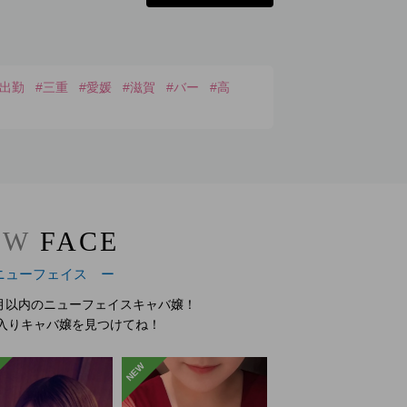
日出勤
#三重
#愛媛
#滋賀
#バー
#高
EW
FACE
ニューフェイス ー
月以内のニューフェイスキャバ嬢！
入りキャバ嬢を見つけてね！
NEW