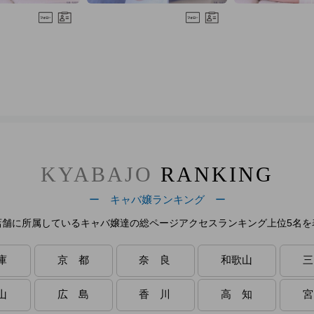
KYABAJO
RANKING
ー キャバ嬢ランキング ー
店舗に所属しているキャバ嬢達の総ページアクセスランキング上位5名を
庫
京 都
奈 良
和歌山
三
山
広 島
香 川
高 知
宮