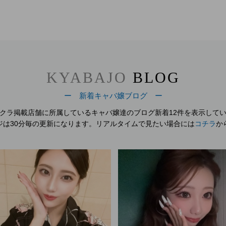
KYABAJO
BLOG
ー 新着キャバ嬢ブログ ー
クラ掲載店舗に所属しているキャバ嬢達のブログ
新着12件を表示して
ジは30分毎の更新になります。
リアルタイムで見たい場合には
コチラ
か