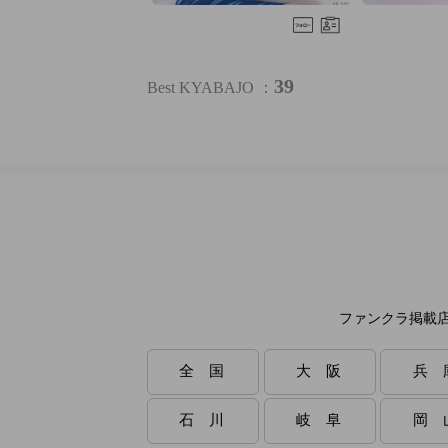
39
Best KYABAJO ：
ファンクラ掲載
全 国
大 阪
兵 
石 川
岐 阜
岡 