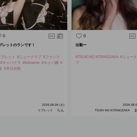
0
0
ブレットのランです！
出勤ー
リブレット
#ニュークラブ
#ファンク
#TSUKI NO KITANOZAKA
#ニュー
#キャバクラ
#followme
#キャバ嬢
#
ブ
阪
#本日出勤
2026.08.08 (土)
2026.08.0
らん
ま
リブレット
TSUKI NO KITANOZAKA