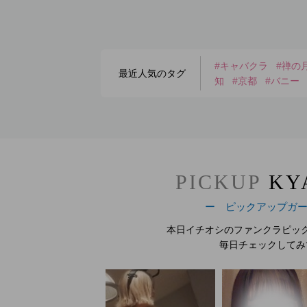
#キャバクラ
#禅の
最近人気のタグ
知
#京都
#バニー
PICKUP
KY
ー ピックアップガ
本日イチオシのファンクラピッ
毎日チェックしてみ