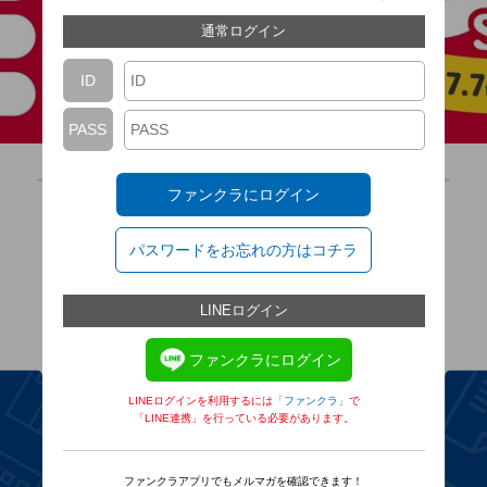
通常ログイン
ID
PASS
ファンクラにログイン
パスワードをお忘れの方はコチラ
KYABAKURA
SEARCH
LINEログイン
ー 全国のキャバクラを検索 ー
ファンクラにログイン
LINEログインを利用するには
「ファンクラ」
で
「LINE連携」を行っている必要があります。
ファンクラアプリでもメルマガを確認できます！