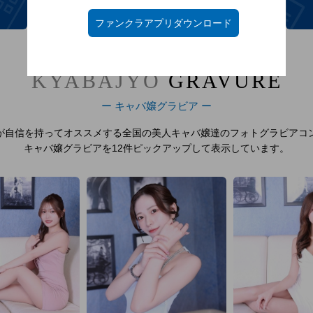
キャバ嬢を探す！
ファンクラアプリダウンロード
KYABAJYO
GRAVURE
ー キャバ嬢グラビア ー
が自信を持ってオススメする全国
の美人キャバ嬢達のフォトグラビアコ
キャバ嬢グラビアを12件ピックアップして表示しています。