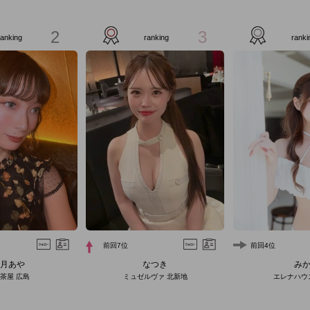
2
3
ranking
ranking
ranki
前回7位
前回4位
月あや
なつき
み
茶屋 広島
ミュゼルヴァ 北新地
エレナハウ